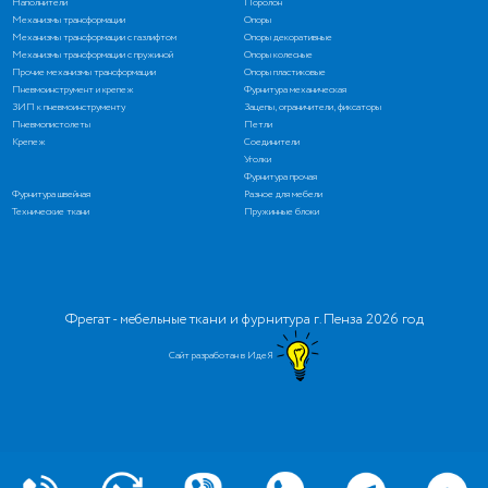
Наполнители
Поролон
Механизмы трансформации
Опоры
Механизмы трансформации с газлифтом
Опоры декоративные
Механизмы трансформации с пружиной
Опоры колесные
Прочие механизмы трансформации
Опоры пластиковые
Пневмоинструмент и крепеж
Фурнитура механическая
ЗИП к пневмоинструменту
Зацепы, ограничители, фиксаторы
Пневмопистолеты
Петли
Крепеж
Соединители
Уголки
Фурнитура прочая
Фурнитура швейная
Разное для мебели
Технические ткани
Пружинные блоки
Фрегат - мебельные ткани и фурнитура г. Пенза 2026 год
Сайт разработан в ИдеЯ