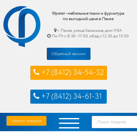
Фрегат - мебельные ткани и фурнитура
по выгодной цене в Пензе
г. Пенза, улица Калинина, дом 119А
Пн-Пт с 8:30 - 17:00, обед с 12:30 до 13:00
Обратный звонок
+7 (8412) 34-54-52
+7 (8412) 34-61-31
Skip
Фрегат — мебельные ткани и фурнитура купить по выгодной цене в Пензе
Поиск
to
Каталог товаров
товаров
content