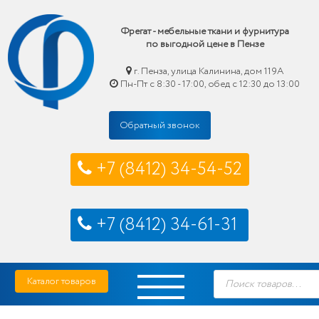
Фрегат - мебельные ткани и фурнитура
по выгодной цене в Пензе
г. Пенза, улица Калинина, дом 119А
Пн-Пт с 8:30 - 17:00, обед с 12:30 до 13:00
Обратный звонок
+7 (8412) 34-54-52
+7 (8412) 34-61-31
Skip
Фрегат — мебельные ткани и фурнитура купить по выгодной цене в Пензе
Поиск
to
Каталог товаров
товаров
content