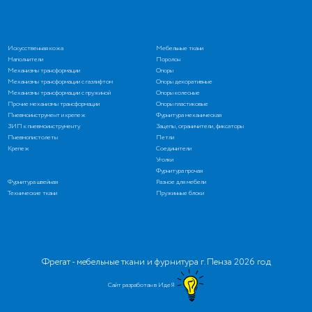
Искусственная кожа
Мебельные ткани
Наполнители
Поролон
Механизмы трансформации
Опоры
Механизмы трансформации с газлифтом
Опоры декоративные
Механизмы трансформации с пружиной
Опоры колесные
Прочие механизмы трансформации
Опоры пластиковые
Пневмоинструмент и крепеж
Фурнитура механическая
ЗИП к пневмоинструменту
Зацепы, ограничители, фиксаторы
Пневмопистолеты
Петли
Крепеж
Соединители
Уголки
Фурнитура прочая
Фурнитура швейная
Разное для мебели
Технические ткани
Пружинные блоки
Фрегат - мебельные ткани и фурнитура г. Пенза 2026 год
Сайт разработан в ИдеЯ