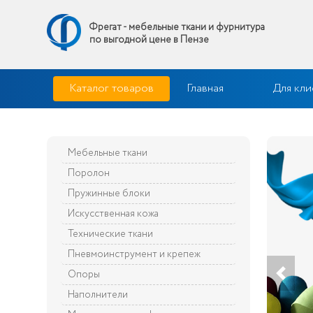
Фрегат - мебельные ткани и фурнитура
по выгодной цене в Пензе
Skip
Фрегат — мебельные ткани и фурнитура купить по выгодной 
Каталог товаров
Главная
Для кли
to
content
Мебельные ткани
Поролон
Пружинные блоки
Искусственная кожа
Технические ткани
Пневмоинструмент и крепеж
Опоры
Наполнители