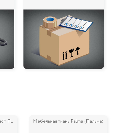
альма)
Мебельная ткань Ocean (Ошн)
М