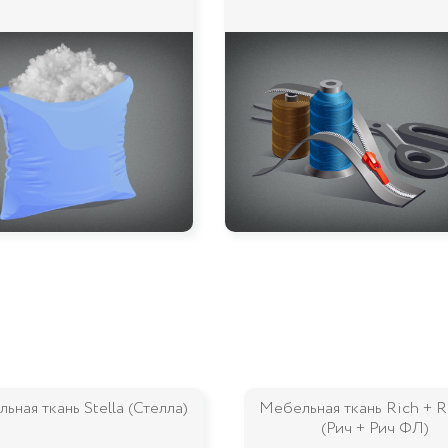
ьная ткань Rich + Rich FL
Мебельная ткань Palma (П
(Рич + Рич ФЛ)