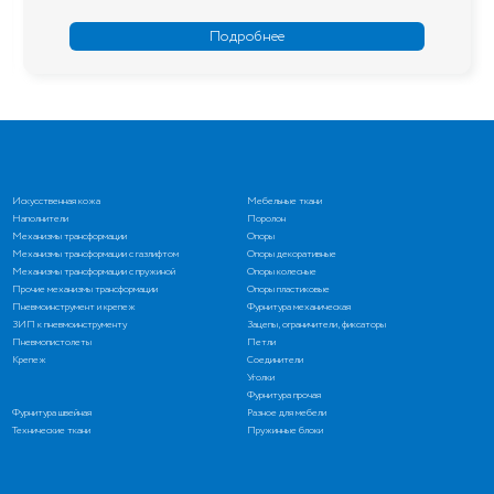
Подробнее
Искусственная кожа
Мебельные ткани
Наполнители
Поролон
Механизмы трансформации
Опоры
Механизмы трансформации с газлифтом
Опоры декоративные
Механизмы трансформации с пружиной
Опоры колесные
Прочие механизмы трансформации
Опоры пластиковые
Пневмоинструмент и крепеж
Фурнитура механическая
ЗИП к пневмоинструменту
Зацепы, ограничители, фиксаторы
Пневмопистолеты
Петли
Крепеж
Соединители
Уголки
Фурнитура прочая
Фурнитура швейная
Разное для мебели
Технические ткани
Пружинные блоки