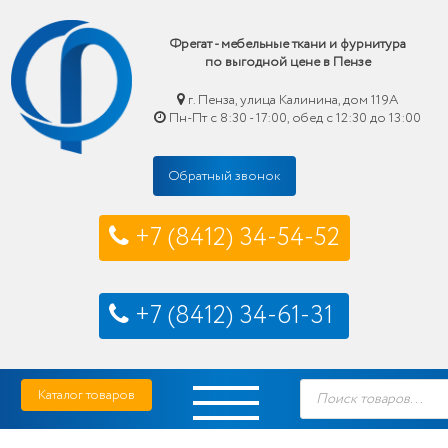
Фрегат - мебельные ткани и фурнитура
по выгодной цене в Пензе
г. Пенза, улица Калинина, дом 119А
Пн-Пт с 8:30 - 17:00, обед с 12:30 до 13:00
Обратный звонок
+7 (8412) 34-54-52
+7 (8412) 34-61-31
Skip
Фрегат — мебельные ткани и фурнитура купить по выгодной цене в Пензе
Поиск
to
Каталог товаров
товаров
content