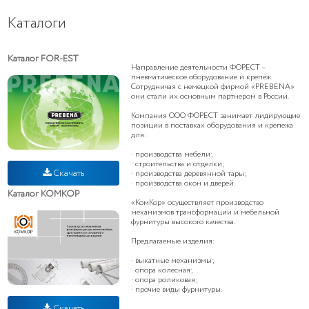
Каталоги
Каталог FOR-EST
Направление деятельности ФОРЕСТ –
пневматическое оборудование и крепеж.
Сотрудничая с немецкой фирмой «PREBENA»
они стали их основным партнером в России.
Компания ООО ФОРЕСТ занимает лидирующие
позиции в поставках оборудования и крепежа
для:
· производства мебели;
· строительства и отделки;
Скачать
· производства деревянной тары;
· производства окон и дверей.
Каталог КОМКОР
«КомКор» осуществляет производство
механизмов трансформации и мебельной
фурнитуры высокого качества.
Предлагаемые изделия:
· выкатные механизмы;
· опора колесная;
· опора роликовая;
· прочие виды фурнитуры.
Скачать