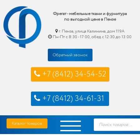
Фрегат - мебельные ткани и фурнитура
по выгодной цене в Пензе
г. Пенза, улица Калинина, дом 119А
Пн-Пт с 8:30 - 17:00, обед с 12:30 до 13:00
Обратный звонок
+7 (8412) 34-54-52
+7 (8412) 34-61-31
Skip
Фрегат — мебельные ткани и фурнитура купить по выгодной цене в Пензе
Поиск
to
Каталог товаров
товаров
content