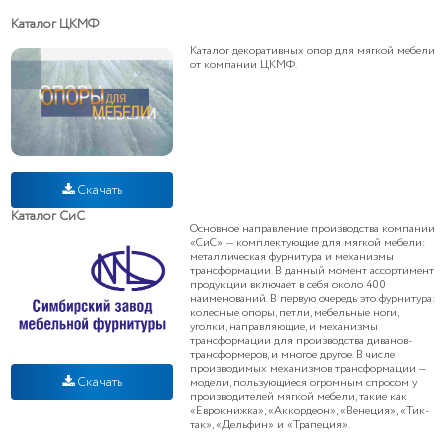
Каталог ЦКМФ
Каталог декоративных опор для мягкой мебели
от компании ЦКМФ.
Скачать
Каталог СиС
Основное направление производства компании
«СиС» — комплектующие для мягкой мебели:
металлическая фурнитура и механизмы
трансформации. В данный момент ассортимент
продукции включает в себя около 400
наименований. В первую очередь это фурнитура:
колесные опоры, петли, мебельные ноги,
уголки, направляющие, и механизмы
трансформации для производства диванов-
трансформеров, и многое другое. В числе
производимых механизмов трансформации —
Скачать
модели, пользующиеся огромным спросом у
производителей мягкой мебели, такие как
«Еврокнижка», «Аккордеон», «Венеция», «Тик-
так», «Дельфин» и «Трапеция».