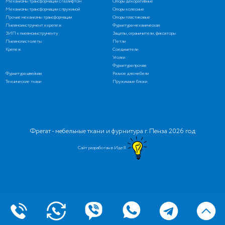
Механизмы трансформации с газлифтом
Опоры декоративные
Механизмы трансформации с пружиной
Опоры колесные
Прочие механизмы трансформации
Опоры пластиковые
Пневмоинструмент и крепеж
Фурнитура механическая
ЗИП к пневмоинструменту
Зацепы, ограничители, фиксаторы
Пневмопистолеты
Петли
Крепеж
Соединители
Уголки
Фурнитура прочая
Фурнитура швейная
Разное для мебели
Технические ткани
Пружинные блоки
Фрегат - мебельные ткани и фурнитура г. Пенза 2026 год
Сайт разработан в ИдеЯ