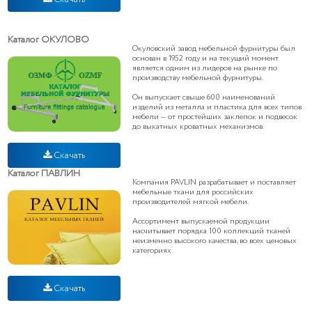
Каталог ОКУЛОВО
Окуловский завод мебельной фурнитуры был
основан в 1952 году и на текущий момент
является одним из лидеров на рынке по
производству мебельной фурнитуры.
Он выпускает свыше 600 наименований
изделий из металла и пластика для всех типов
мебели — от простейших заклепок и подвесок
до выкатных кроватных механизмов.
Скачать
Каталог ПАВЛИН
Компания PAVLIN разрабатывает и поставляет
мебельные ткани для российских
производителей мягкой мебели.
Ассортимент выпускаемой продукции
насчитывает порядка 100 коллекций тканей
неизменно высокого качества, во всех ценовых
категориях.
Скачать