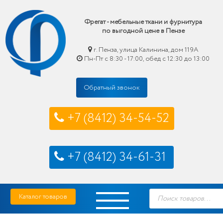
Фрегат - мебельные ткани и фурнитура
по выгодной цене в Пензе
г. Пенза, улица Калинина, дом 119А
Пн-Пт с 8:30 - 17:00, обед с 12:30 до 13:00
Обратный звонок
+7 (8412) 34-54-52
+7 (8412) 34-61-31
Skip
Фрегат — мебельные ткани и фурнитура купить по выгодной цене в Пензе
Поиск
to
Каталог товаров
товаров
content