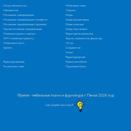
Искусственная кожа
Мебельные ткани
Наполнители
Поролон
Механизмы трансформации
Опоры
Механизмы трансформации с газлифтом
Опоры декоративные
Механизмы трансформации с пружиной
Опоры колесные
Прочие механизмы трансформации
Опоры пластиковые
Пневмоинструмент и крепеж
Фурнитура механическая
ЗИП к пневмоинструменту
Зацепы, ограничители, фиксаторы
Пневмопистолеты
Петли
Крепеж
Соединители
Уголки
Фурнитура прочая
Фурнитура швейная
Разное для мебели
Технические ткани
Пружинные блоки
Фрегат - мебельные ткани и фурнитура г. Пенза 2026 год
Сайт разработан в ИдеЯ