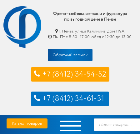
Фрегат - мебельные ткани и фурнитура
по выгодной цене в Пензе
г. Пенза, улица Калинина, дом 119А
Пн-Пт с 8:30 - 17:00, обед с 12:30 до 13:00
Обратный звонок
+7 (8412) 34-54-52
+7 (8412) 34-61-31
Skip
Фрегат — мебельные ткани и фурнитура купить по выгодной цене в Пензе
Поиск
to
Каталог товаров
товаров
content