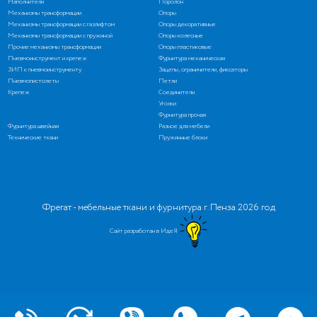
Наполнители
Поролон
Механизмы трансформации
Опоры
Механизмы трансформации с газлифтом
Опоры декоративные
Механизмы трансформации с пружиной
Опоры колесные
Прочие механизмы трансформации
Опоры пластиковые
Пневмоинструмент и крепеж
Фурнитура механическая
ЗИП к пневмоинструменту
Зацепы, ограничители, фиксаторы
Пневмопистолеты
Петли
Крепеж
Соединители
Уголки
Фурнитура прочая
Фурнитура швейная
Разное для мебели
Технические ткани
Пружинные блоки
Фрегат - мебельные ткани и фурнитура г. Пенза 2026 год
Сайт разработан в ИдеЯ