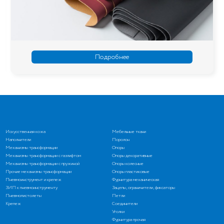
Подробнее
Искусственная кожа
Мебельные ткани
Наполнители
Поролон
Механизмы трансформации
Опоры
Механизмы трансформации с газлифтом
Опоры декоративные
Механизмы трансформации с пружиной
Опоры колесные
Прочие механизмы трансформации
Опоры пластиковые
Пневмоинструмент и крепеж
Фурнитура механическая
ЗИП к пневмоинструменту
Зацепы, ограничители, фиксаторы
Пневмопистолеты
Петли
Крепеж
Соединители
Уголки
Фурнитура прочая