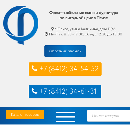
Фрегат - мебельные ткани и фурнитура
по выгодной цене в Пензе
г. Пенза, улица Калинина, дом 119А
Пн-Пт с 8:30 - 17:00, обед с 12:30 до 13:00
Обратный звонок
+7 (8412) 34-54-52
+7 (8412) 34-61-31
Skip
Фрегат — мебельные ткани и фурнитура купить по выгодной цене в Пензе
Поиск
to
Каталог товаров
товаров
content