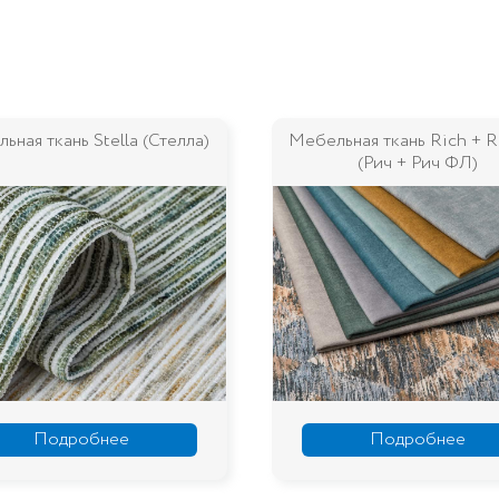
ьная ткань Rich + Rich FL
Мебельная ткань Palma (П
(Рич + Рич ФЛ)
Подробнее
Подробнее