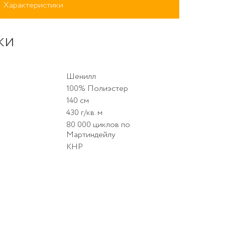
Характеристики
ки
Шенилл
100% Полиэстер
140 см
430 г/кв. м
80 000 циклов по
OLLY 001
Мартиндейлу
КНР