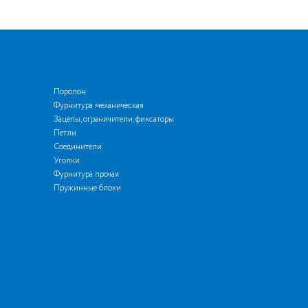
Поролон
Фурнитура механическая
Зацепы, ограничители, фиксаторы
Петли
Соединители
Уголки
Фурнитура прочая
Пружинные блоки