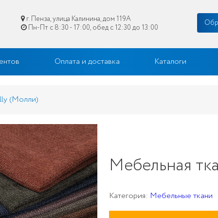
г. Пенза, улица Калинина, дом 119А
Обр
Пн-Пт с 8:30 - 17:00, обед с 12:30 до 13:00
цене в Пензе
ентов
Оплата и доставка
Каталоги
lly (Молли)
Мебельная тка
Категория:
Мебельные ткани