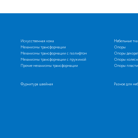
Искусственная кожа
Мебельные тк
Механизмы трансформации
Опоры
Механизмы трансформации с газлифтом
Опоры декора
Механизмы трансформации с пружиной
Опоры колесн
Прочие механизмы трансформации
Опоры пласти
Фурнитура швейная
Разное для ме