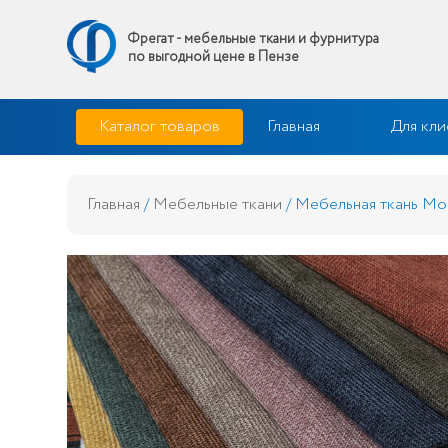
Фрегат - мебельные ткани и фурнитура
по выгодной цене в Пензе
Skip
Фрегат — мебельные ткани и фурнитура купить по выгодной 
Каталог товаров
Главная
Для кли
to
content
Главная
/
Мебельные ткани
/ Мебельная ткань Mo