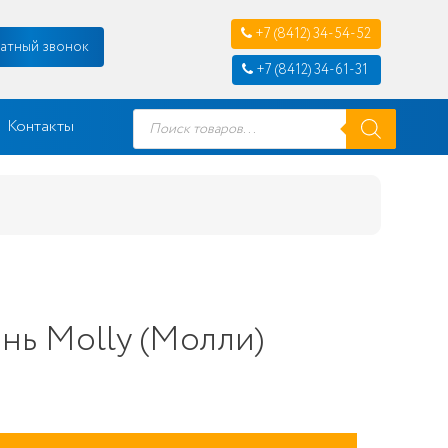
+7 (8412) 34-54-52
атный звонок
+7 (8412) 34-61-31
Поиск
Контакты
товаров
нь Molly (Молли)