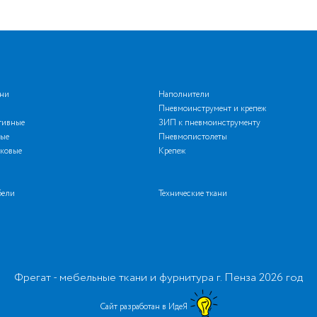
ани
Наполнители
Пневмоинструмент и крепеж
тивные
ЗИП к пневмоинструменту
ые
Пневмопистолеты
ковые
Крепеж
бели
Технические ткани
Фрегат - мебельные ткани и фурнитура г. Пенза 2026 год
Сайт разработан в ИдеЯ