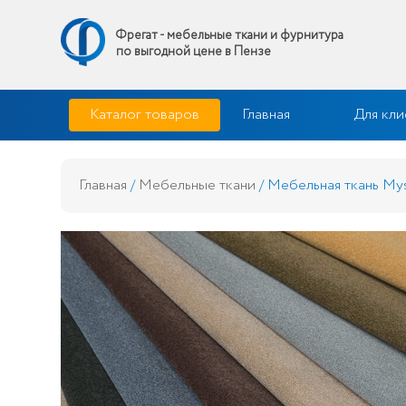
Фрегат - мебельные ткани и фурнитура
по выгодной цене в Пензе
Skip
Фрегат — мебельные ткани и фурнитура купить по выгодной 
Каталог товаров
Главная
Для кли
to
content
Главная
/
Мебельные ткани
/ Мебельная ткань Mys