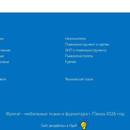
ани
Наполнители
Пневмоинструмент и крепеж
тивные
ЗИП к пневмоинструменту
ые
Пневмопистолеты
ковые
Крепеж
бели
Технические ткани
Фрегат - мебельные ткани и фурнитура г. Пенза 2026 год
Сайт разработан в ИдеЯ