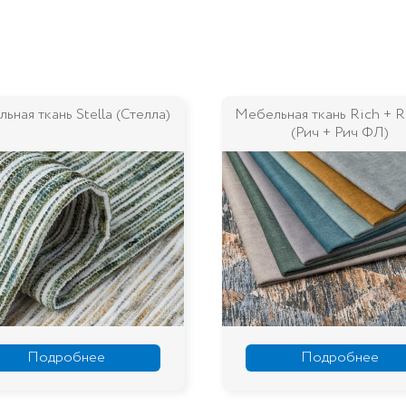
ьная ткань Rich + Rich FL
Мебельная ткань Palma (П
(Рич + Рич ФЛ)
Подробнее
Подробнее