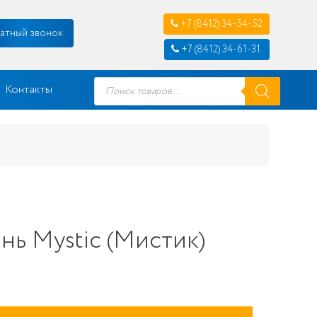
+7 (8412) 34-54-52
атный звонок
+7 (8412) 34-61-31
Поиск
Контакты
товаров
нь Mystic (Мистик)