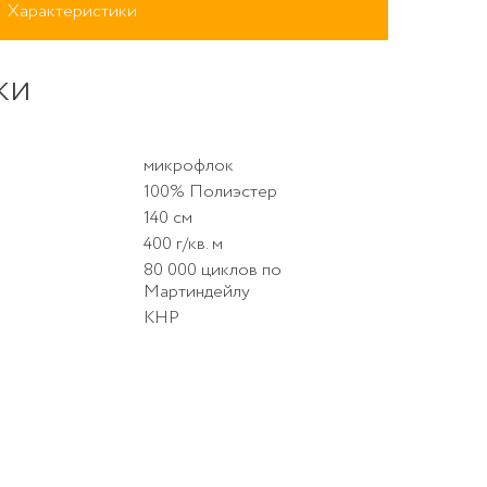
Характеристики
ки
микрофлок
100% Полиэстер
140 см
400 г/кв. м
80 000 циклов по
YSTIC 002
Мартиндейлу
КНР