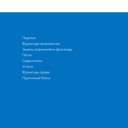
Поролон
Фурнитура механическая
Зацепы, ограничители, фиксаторы
Петли
Соединители
Уголки
Фурнитура прочая
Пружинные блоки