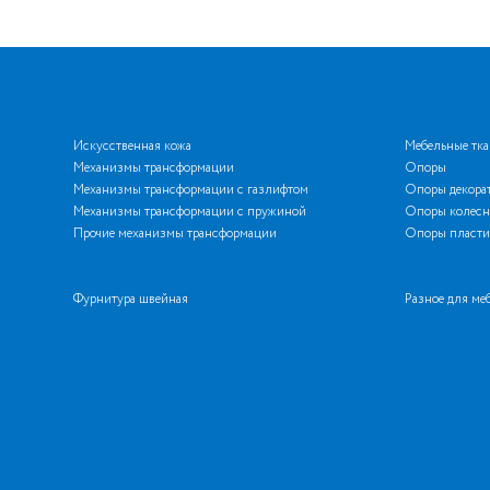
Искусственная кожа
Мебельные тк
Механизмы трансформации
Опоры
Механизмы трансформации с газлифтом
Опоры декора
Механизмы трансформации с пружиной
Опоры колесн
Прочие механизмы трансформации
Опоры пласти
Фурнитура швейная
Разное для ме