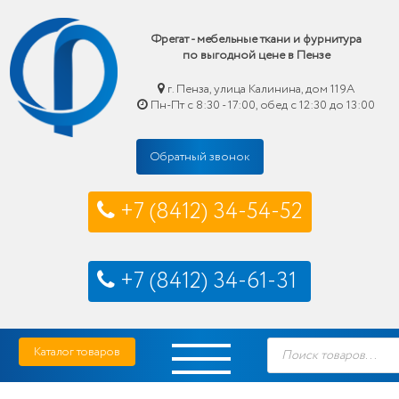
Фрегат - мебельные ткани и фурнитура
по выгодной цене в Пензе
г. Пенза, улица Калинина, дом 119А
Пн-Пт с 8:30 - 17:00, обед с 12:30 до 13:00
Обратный звонок
+7 (8412) 34-54-52
+7 (8412) 34-61-31
Skip
Фрегат — мебельные ткани и фурнитура купить по выгодной цене в Пензе
Поиск
to
Каталог товаров
товаров
content