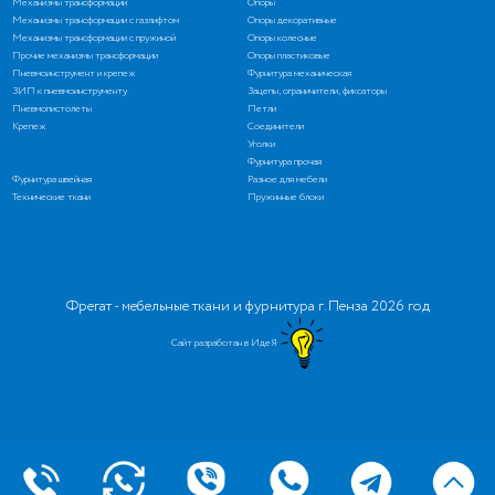
Механизмы трансформации
Опоры
Механизмы трансформации с газлифтом
Опоры декоративные
Механизмы трансформации с пружиной
Опоры колесные
Прочие механизмы трансформации
Опоры пластиковые
Пневмоинструмент и крепеж
Фурнитура механическая
ЗИП к пневмоинструменту
Зацепы, ограничители, фиксаторы
Пневмопистолеты
Петли
Крепеж
Соединители
Уголки
Фурнитура прочая
Фурнитура швейная
Разное для мебели
Технические ткани
Пружинные блоки
Фрегат - мебельные ткани и фурнитура г. Пенза 2026 год
Сайт разработан в ИдеЯ