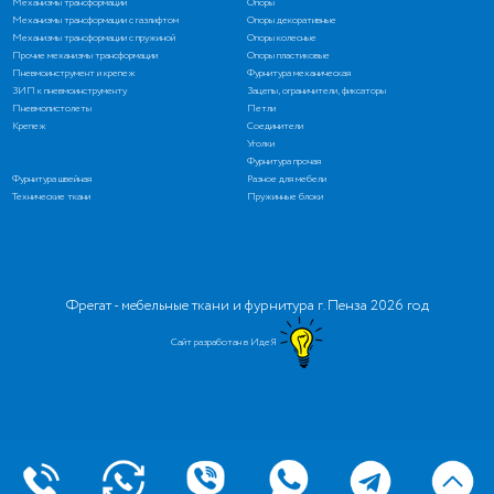
Механизмы трансформации
Опоры
Механизмы трансформации с газлифтом
Опоры декоративные
Механизмы трансформации с пружиной
Опоры колесные
Прочие механизмы трансформации
Опоры пластиковые
Пневмоинструмент и крепеж
Фурнитура механическая
ЗИП к пневмоинструменту
Зацепы, ограничители, фиксаторы
Пневмопистолеты
Петли
Крепеж
Соединители
Уголки
Фурнитура прочая
Фурнитура швейная
Разное для мебели
Технические ткани
Пружинные блоки
Фрегат - мебельные ткани и фурнитура г. Пенза 2026 год
Сайт разработан в ИдеЯ