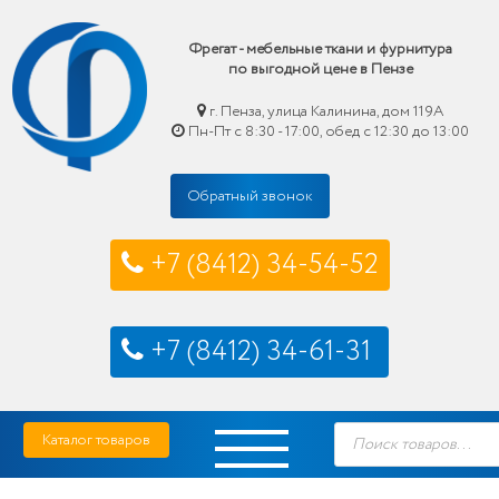
Фрегат - мебельные ткани и фурнитура
по выгодной цене в Пензе
г. Пенза, улица Калинина, дом 119А
Пн-Пт с 8:30 - 17:00, обед с 12:30 до 13:00
Обратный звонок
+7 (8412) 34-54-52
+7 (8412) 34-61-31
Skip
Фрегат — мебельные ткани и фурнитура купить по выгодной цене в Пензе
Поиск
to
Каталог товаров
товаров
content