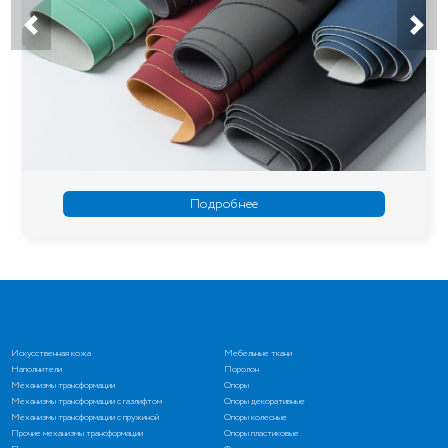
Подробнее
Искусственная кожа
Мебельные ткани
Наполнители
Поролон
Механизмы трансформации
Опоры
Механизмы трансформации с газлифтом
Опоры декоративные
Механизмы трансформации с пружиной
Опоры колесные
Прочие механизмы трансформации
Опоры пластиковые