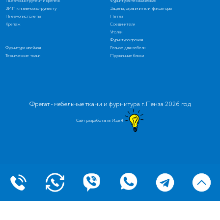
Пневмоинструмент и крепеж
Фурнитура механическая
ЗИП к пневмоинструменту
Зацепы, ограничители, фиксаторы
Пневмопистолеты
Петли
Крепеж
Соединители
Уголки
Фурнитура прочая
Фурнитура швейная
Разное для мебели
Технические ткани
Пружинные блоки
Фрегат - мебельные ткани и фурнитура г. Пенза 2026 год
Сайт разработан в ИдеЯ