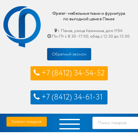
Фрегат - мебельные ткани и фурнитура
по выгодной цене в Пензе
г. Пенза, улица Калинина, дом 119А
Пн-Пт с 8:30 - 17:00, обед с 12:30 до 13:00
Обратный звонок
+7 (8412) 34-54-52
+7 (8412) 34-61-31
Skip
Фрегат — мебельные ткани и фурнитура купить по выгодной цене в Пензе
Поиск
to
Каталог товаров
товаров
content