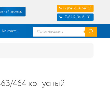
+7 (8412) 34-54-52
атный звонок
+7 (8412) 34-61-31
Поиск
Контакты
товаров
463/464 конусный