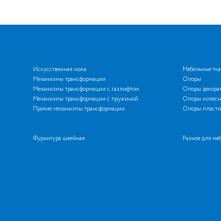
Искусственная кожа
Мебельные тк
Механизмы трансформации
Опоры
Механизмы трансформации с газлифтом
Опоры декора
Механизмы трансформации с пружиной
Опоры колесн
Прочие механизмы трансформации
Опоры пласти
Фурнитура швейная
Разное для ме