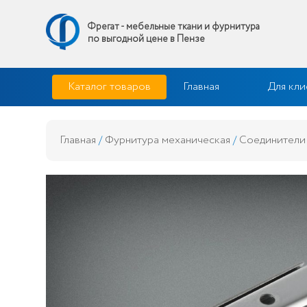
Фрегат - мебельные ткани и фурнитура
по выгодной цене в Пензе
Skip
Фрегат — мебельные ткани и фурнитура купить по выгодной 
Каталог товаров
Главная
Для кли
to
content
Главная
/
Фурнитура механическая
/
Соединители