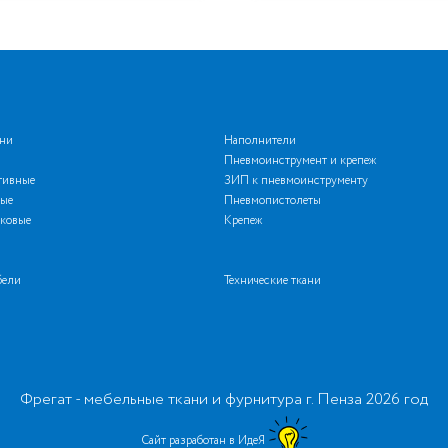
ани
Наполнители
Пневмоинструмент и крепеж
тивные
ЗИП к пневмоинструменту
ые
Пневмопистолеты
ковые
Крепеж
бели
Технические ткани
Фрегат - мебельные ткани и фурнитура г. Пенза 2026 год
Сайт разработан в ИдеЯ