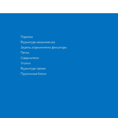
Поролон
Фурнитура механическая
Зацепы, ограничители, фиксаторы
Петли
Соединители
Уголки
Фурнитура прочая
Пружинные блоки