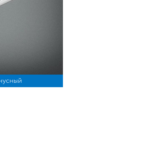
Соединит
онусный