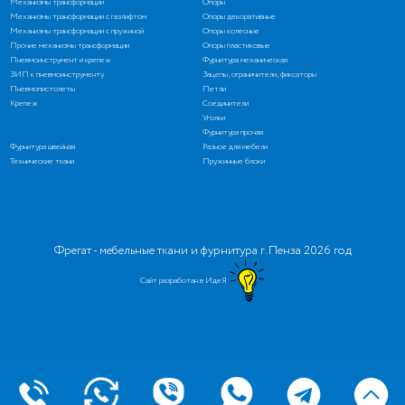
Механизмы трансформации
Опоры
Механизмы трансформации с газлифтом
Опоры декоративные
Механизмы трансформации с пружиной
Опоры колесные
Прочие механизмы трансформации
Опоры пластиковые
Пневмоинструмент и крепеж
Фурнитура механическая
ЗИП к пневмоинструменту
Зацепы, ограничители, фиксаторы
Пневмопистолеты
Петли
Крепеж
Соединители
Уголки
Фурнитура прочая
Фурнитура швейная
Разное для мебели
Технические ткани
Пружинные блоки
Фрегат - мебельные ткани и фурнитура г. Пенза 2026 год
Сайт разработан в ИдеЯ