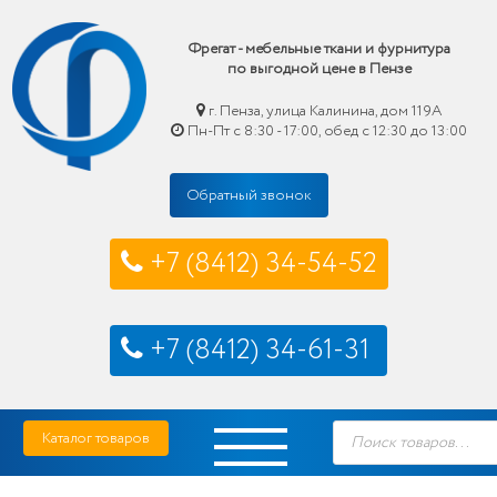
Фрегат - мебельные ткани и фурнитура
по выгодной цене в Пензе
г. Пенза, улица Калинина, дом 119А
Пн-Пт с 8:30 - 17:00, обед с 12:30 до 13:00
Обратный звонок
+7 (8412) 34-54-52
+7 (8412) 34-61-31
Skip
Фрегат — мебельные ткани и фурнитура купить по выгодной цене в Пензе
Поиск
to
Каталог товаров
товаров
content