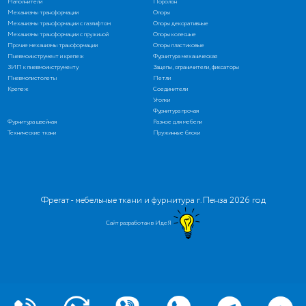
Наполнители
Поролон
Механизмы трансформации
Опоры
Механизмы трансформации с газлифтом
Опоры декоративные
Механизмы трансформации с пружиной
Опоры колесные
Прочие механизмы трансформации
Опоры пластиковые
Пневмоинструмент и крепеж
Фурнитура механическая
ЗИП к пневмоинструменту
Зацепы, ограничители, фиксаторы
Пневмопистолеты
Петли
Крепеж
Соединители
Уголки
Фурнитура прочая
Фурнитура швейная
Разное для мебели
Технические ткани
Пружинные блоки
Фрегат - мебельные ткани и фурнитура г. Пенза 2026 год
Сайт разработан в ИдеЯ