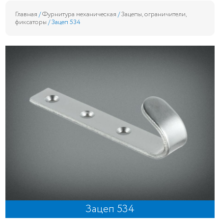
Главная
/
Фурнитура механическая
/
Зацепы, ограничители,
фиксаторы
/ Зацеп 534
Зацеп 534