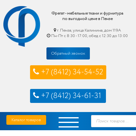
Фрегат - мебельные ткани и фурнитура
по выгодной цене в Пензе
г. Пенза, улица Калинина, дом 119А
Пн-Пт с 8:30 - 17:00, обед с 12:30 до 13:00
Обратный звонок
+7 (8412) 34-54-52
+7 (8412) 34-61-31
Skip
Фрегат — мебельные ткани и фурнитура купить по выгодной цене в Пензе
Поиск
to
Каталог товаров
товаров
content