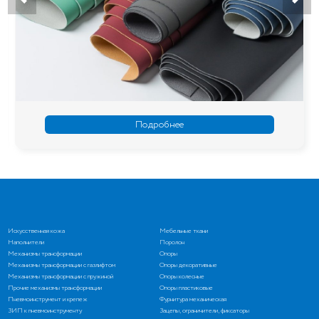
Подробнее
Искусственная кожа
Мебельные ткани
Наполнители
Поролон
Механизмы трансформации
Опоры
Механизмы трансформации с газлифтом
Опоры декоративные
Механизмы трансформации с пружиной
Опоры колесные
Прочие механизмы трансформации
Опоры пластиковые
Пневмоинструмент и крепеж
Фурнитура механическая
ЗИП к пневмоинструменту
Зацепы, ограничители, фиксаторы