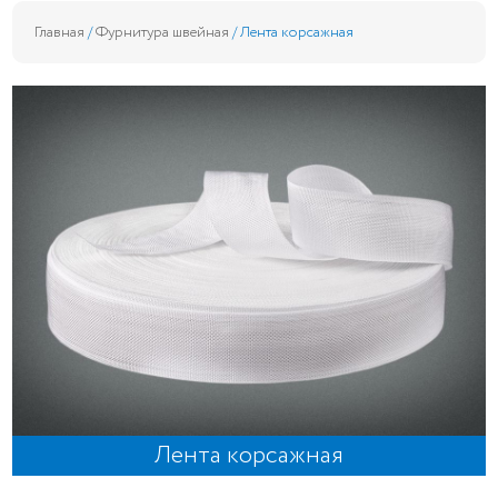
Главная
/
Фурнитура швейная
/ Лента корсажная
Лента корсажная