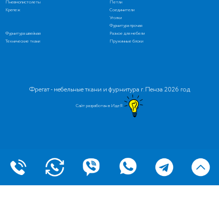
Пневмопистолеты
Петли
Крепеж
Соединители
Уголки
Фурнитура прочая
Фурнитура швейная
Разное для мебели
Технические ткани
Пружинные блоки
Фрегат - мебельные ткани и фурнитура г. Пенза 2026 год
Сайт разработан в ИдеЯ