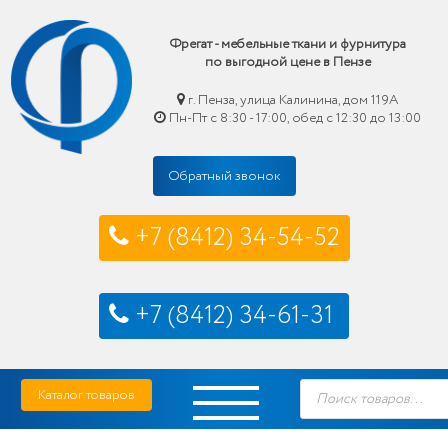
Фрегат - мебельные ткани и фурнитура
по выгодной цене в Пензе
г. Пенза, улица Калинина, дом 119А
Пн-Пт с 8:30 - 17:00, обед с 12:30 до 13:00
Обратный звонок
+7 (8412) 34-54-52
+7 (8412) 34-61-31
Skip
Фрегат — мебельные ткани и фурнитура купить по выгодной цене в Пензе
Поиск
to
Каталог товаров
товаров
content