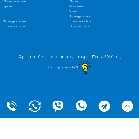
Пневмопистолеты
Петли
Крепеж
Соединители
Уголки
Фурнитура прочая
Фурнитура швейная
Разное для мебели
Технические ткани
Пружинные блоки
Фрегат - мебельные ткани и фурнитура г. Пенза 2026 год
Сайт разработан в ИдеЯ