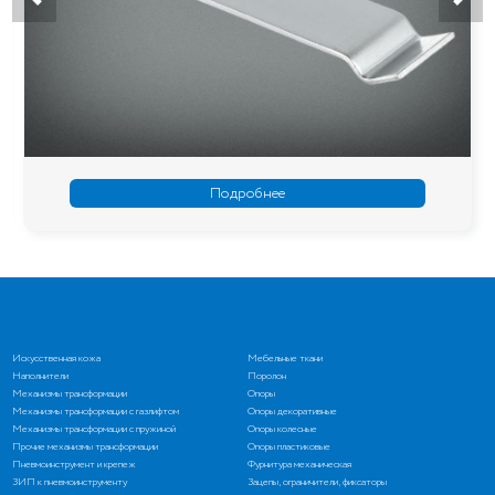
Подробнее
Искусственная кожа
Мебельные ткани
Наполнители
Поролон
Механизмы трансформации
Опоры
Механизмы трансформации с газлифтом
Опоры декоративные
Механизмы трансформации с пружиной
Опоры колесные
Прочие механизмы трансформации
Опоры пластиковые
Пневмоинструмент и крепеж
Фурнитура механическая
ЗИП к пневмоинструменту
Зацепы, ограничители, фиксаторы