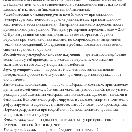
коэффициентами: опоры (равномерность распределения нагрузки по всей
плоскости) и комфорта (насколько мягкий материал).
Устойчивость к температурным колебаниям
— при снижении
температуры эластичность поролона уменьшается, при повышении –
эластичность восстанавливается. Замерзание влажного поролона может
привести к его разрушению. Температура горения поролона около + 255°
С. При нагревании он сначала плавится, затем загорается. Горение
поролона протекает не очень активно, но сопровождается выделением
токсичных соединений. Определенные добавки позволяют значительно
снизить горючесть поролона.
Воздействие ультрафиолетового излучения
— длительное воздействие
солнечных лучей приводит к пожелтению поролона, что никак не
сказывается на его эксплуатационных свойствах.
Звукопроницаемость
— поролон относится к звукопоглощающим
материалам. Звуковые волны угасают при многократном отражении от
стенок ячеек.
Химическая активность
— поролон нейтрален к составам, применяемым
при химической чистке, к бытовыми мыльным растворам. Он не вступает в
реакции с разбавленными минеральными кислотами, щелочами, маслами и
бензинами. Незначительно деформируется в этиловом спирте. Значительно
деформируется в ацетоне, этилацетате, нитробензоле и его производных.
Поролон разрушается при воздействии бензола, концентрированных
минеральных кислот, уксуса.
Влагопоглощение
— поролон легко отдает влагу при сушке, совершенно
не меняя своих свойств и параметров.
Теплопроводность
— поролон обладает незначительной