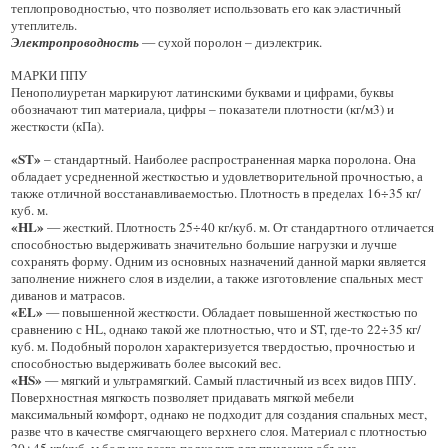
теплопроводностью, что позволяет использовать его как эластичный
утеплитель.
Электропроводность
— сухой поролон – диэлектрик.
МАРКИ ППУ
Пенополиуретан маркируют латинскими буквами и цифрами, буквы
обозначают тип материала, цифры – показатели плотности (кг/м3) и
жесткости (кПа).
«ST»
– стандартный. Наиболее распространенная марка поролона. Она
обладает усредненной жесткостью и удовлетворительной прочностью, а
также отличной восстанавливаемостью. Плотность в пределах 16÷35 кг/
куб. м.
«HL»
— жесткий. Плотность 25÷40 кг/куб. м. От стандартного отличается
способностью выдерживать значительно большие нагрузки и лучше
сохранять форму. Одним из основных назначений данной марки является
заполнение нижнего слоя в изделии, а также изготовление спальных мест
диванов и матрасов.
«EL»
— повышенной жесткости. Обладает повышенной жесткостью по
сравнению с HL, однако такой же плотностью, что и ST, где-то 22÷35 кг/
куб. м. Подобный поролон характеризуется твердостью, прочностью и
способностью выдерживать более высокий вес.
«HS»
— мягкий и ультрамягкий. Самый пластичный из всех видов ППУ.
Поверхностная мягкость позволяет придавать мягкой мебели
максимальный комфорт, однако не подходит для создания спальных мест,
разве что в качестве смягчающего верхнего слоя. Материал с плотностью