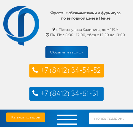
Фрегат - мебельные ткани и фурнитура
по выгодной цене в Пензе
г. Пенза, улица Калинина, дом 119А
Пн-Пт с 8:30 - 17:00, обед с 12:30 до 13:00
Обратный звонок
+7 (8412) 34-54-52
+7 (8412) 34-61-31
Skip
Фрегат — мебельные ткани и фурнитура купить по выгодной цене в Пензе
Поиск
to
Каталог товаров
товаров
content