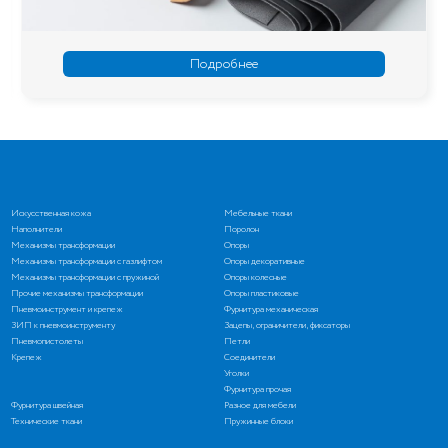
Подробнее
Искусственная кожа
Мебельные ткани
Наполнители
Поролон
Механизмы трансформации
Опоры
Механизмы трансформации с газлифтом
Опоры декоративные
Механизмы трансформации с пружиной
Опоры колесные
Прочие механизмы трансформации
Опоры пластиковые
Пневмоинструмент и крепеж
Фурнитура механическая
ЗИП к пневмоинструменту
Зацепы, ограничители, фиксаторы
Пневмопистолеты
Петли
Крепеж
Соединители
Уголки
Фурнитура прочая
Фурнитура швейная
Разное для мебели
Технические ткани
Пружинные блоки