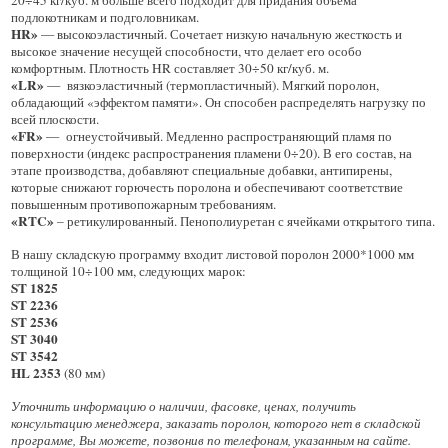
20÷45 кг/куб. м больше всего подходит для придания объема
подлокотникам и подголовникам.
HR»
— высокоэластичный. Сочетает низкую начальную жесткость и
высокое значение несущей способности, что делает его особо
комфортным. Плотность HR составляет 30÷50 кг/куб. м.
«LR»
— вязкоэластичный (термопластичный). Мягкий поролон,
обладающий «эффектом памяти». Он способен распределять нагрузку по
всей плоскости.
«FR»
— огнеустойчивый. Медленно распространяющий пламя по
поверхности (индекс распространения пламени 0÷20). В его состав, на
этапе производства, добавляют специальные добавки, антипирены,
которые снижают горючесть поролона и обеспечивают соответствие
повышенным противопожарным требованиям.
«RTC»
– ретикулированный. Пенополиуретан с ячейками открытого типа.
В нашу складскую программу входит листовой поролон 2000*1000 мм
толщиной 10÷100 мм, следующих марок:
ST 1825
ST 2236
ST 2536
ST 3040
ST 3542
HL 2353
(80 мм)
Уточнить информацию о наличии, фасовке, ценах, получить
консультацию менеджера, заказать поролон, которого нет в складской
программе, Вы можете, позвонив по телефонам, указанным на сайте.