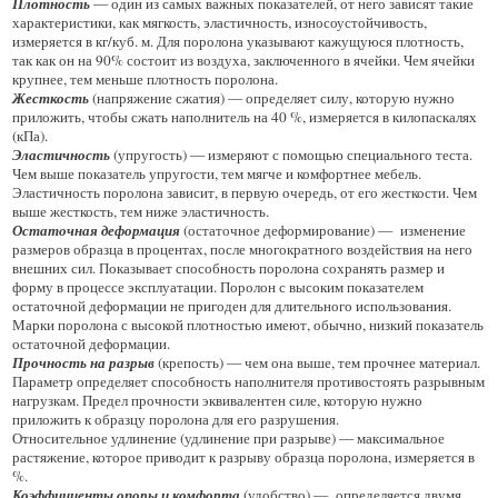
Плотность
— один из самых важных показателей, от него зависят такие
характеристики, как мягкость, эластичность, износоустойчивость,
измеряется в кг/куб. м. Для поролона указывают кажущуюся плотность,
так как он на 90% состоит из воздуха, заключенного в ячейки. Чем ячейки
крупнее, тем меньше плотность поролона.
Жесткость
(напряжение сжатия) — определяет силу, которую нужно
приложить, чтобы сжать наполнитель на 40 %, измеряется в килопаскалях
(кПа).
Эластичность
(упругость) — измеряют с помощью специального теста.
Чем выше показатель упругости, тем мягче и комфортнее мебель.
Эластичность поролона зависит, в первую очередь, от его жесткости. Чем
выше жесткость, тем ниже эластичность.
Остаточная деформация
(остаточное деформирование) — изменение
размеров образца в процентах, после многократного воздействия на него
внешних сил. Показывает способность поролона сохранять размер и
форму в процессе эксплуатации. Поролон с высоким показателем
остаточной деформации не пригоден для длительного использования.
Марки поролона с высокой плотностью имеют, обычно, низкий показатель
остаточной деформации.
Прочность на разрыв
(крепость) — чем она выше, тем прочнее материал.
Параметр определяет способность наполнителя противостоять разрывным
нагрузкам. Предел прочности эквивалентен силе, которую нужно
приложить к образцу поролона для его разрушения.
Относительное удлинение (удлинение при разрыве) — максимальное
растяжение, которое приводит к разрыву образца поролона, измеряется в
%.
Коэффициенты опоры и комфорта
(удобство) — определяется двумя