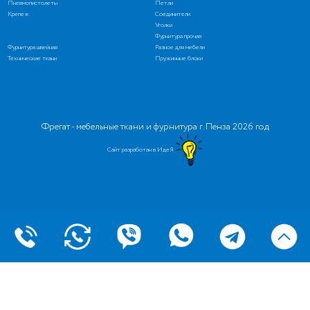
Пневмопистолеты
Петли
Крепеж
Соединители
Уголки
Фурнитура прочая
Фурнитура швейная
Разное для мебели
Технические ткани
Пружинные блоки
Фрегат - мебельные ткани и фурнитура г. Пенза 2026 год
Сайт разработан в ИдеЯ