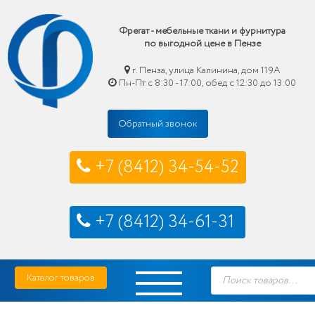
Фрегат - мебельные ткани и фурнитура
по выгодной цене в Пензе
г. Пенза, улица Калинина, дом 119А
Пн-Пт с 8:30 - 17:00, обед с 12:30 до 13:00
Обратный звонок
+7 (8412) 34-54-52
+7 (8412) 34-61-31
Skip
Фрегат — мебельные ткани и фурнитура купить по выгодной цене в Пензе
Поиск
to
Каталог товаров
товаров
content