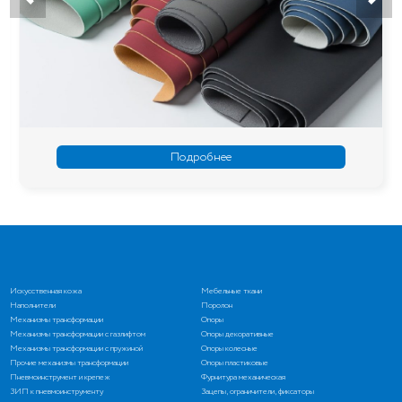
Подробнее
Искусственная кожа
Мебельные ткани
Наполнители
Поролон
Механизмы трансформации
Опоры
Механизмы трансформации с газлифтом
Опоры декоративные
Механизмы трансформации с пружиной
Опоры колесные
Прочие механизмы трансформации
Опоры пластиковые
Пневмоинструмент и крепеж
Фурнитура механическая
ЗИП к пневмоинструменту
Зацепы, ограничители, фиксаторы