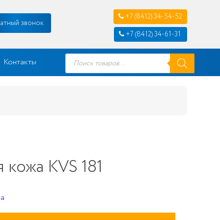
+7 (8412) 34-54-52
атный звонок
+7 (8412) 34-61-31
Поиск
Контакты
товаров
 кожа KVS 181
жа