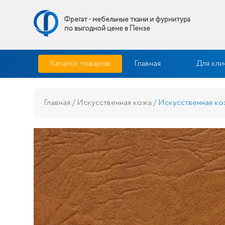
Фрегат - мебельные ткани и фурнитура
по выгодной цене в Пензе
Skip
Фрегат — мебельные ткани и фурнитура купить по выгодной 
Каталог товаров
Главная
Для кли
to
content
Главная
/
Искусственная кожа
/ Искусственная ко