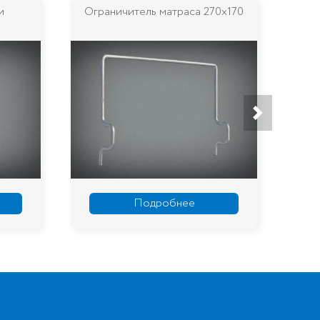
аса 270х170
Подпятник (кнопка) D22
ее
Подробнее