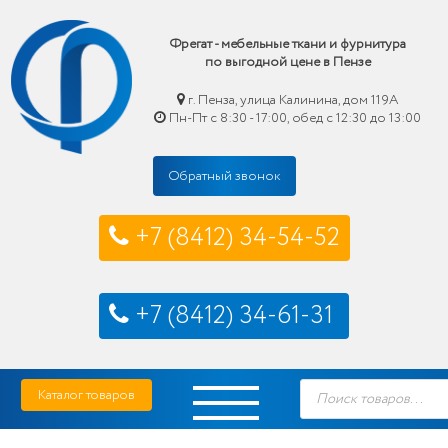
Фрегат - мебельные ткани и фурнитура
по выгодной цене в Пензе
г. Пенза, улица Калинина, дом 119А
Пн-Пт с 8:30 - 17:00, обед с 12:30 до 13:00
Обратный звонок
+7 (8412) 34-54-52
+7 (8412) 34-61-31
Skip
Фрегат — мебельные ткани и фурнитура купить по выгодной цене в Пензе
Поиск
to
Каталог товаров
товаров
content