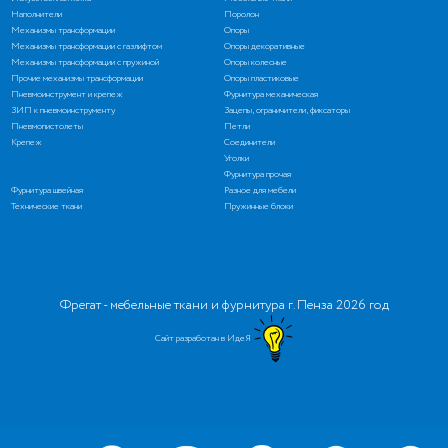
Наполнители
Поролон
Механизмы трансформации
Опоры
Механизмы трансформации с газлифтом
Опоры декоративные
Механизмы трансформации с пружиной
Опоры колесные
Прочие механизмы трансформации
Опоры пластиковые
Пневмоинструмент и крепеж
Фурнитура механическая
ЗИП к пневмоинструменту
Зацепы, ограничители, фиксаторы
Пневмопистолеты
Петли
Крепеж
Соединители
Уголки
Фурнитура прочая
Фурнитура швейная
Разное для мебели
Технические ткани
Пружинные блоки
Фрегат - мебельные ткани и фурнитура г. Пенза 2026 год
Сайт разработан в ИдеЯ