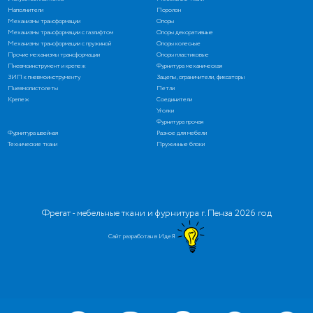
Наполнители
Поролон
Механизмы трансформации
Опоры
Механизмы трансформации с газлифтом
Опоры декоративные
Механизмы трансформации с пружиной
Опоры колесные
Прочие механизмы трансформации
Опоры пластиковые
Пневмоинструмент и крепеж
Фурнитура механическая
ЗИП к пневмоинструменту
Зацепы, ограничители, фиксаторы
Пневмопистолеты
Петли
Крепеж
Соединители
Уголки
Фурнитура прочая
Фурнитура швейная
Разное для мебели
Технические ткани
Пружинные блоки
Фрегат - мебельные ткани и фурнитура г. Пенза 2026 год
Сайт разработан в ИдеЯ