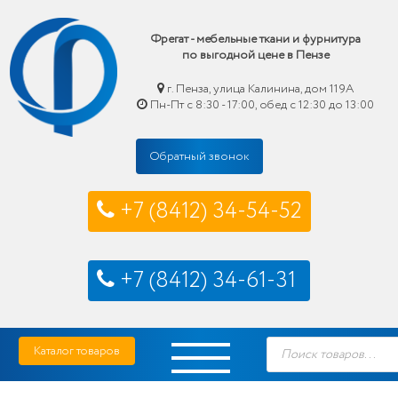
Фрегат - мебельные ткани и фурнитура
по выгодной цене в Пензе
г. Пенза, улица Калинина, дом 119А
Пн-Пт с 8:30 - 17:00, обед с 12:30 до 13:00
Обратный звонок
+7 (8412) 34-54-52
+7 (8412) 34-61-31
Skip
Фрегат — мебельные ткани и фурнитура купить по выгодной цене в Пензе
Поиск
to
Каталог товаров
товаров
content