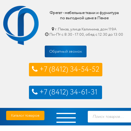
Фрегат - мебельные ткани и фурнитура
по выгодной цене в Пензе
г. Пенза, улица Калинина, дом 119А
Пн-Пт с 8:30 - 17:00, обед с 12:30 до 13:00
Обратный звонок
+7 (8412) 34-54-52
+7 (8412) 34-61-31
Skip
Фрегат — мебельные ткани и фурнитура купить по выгодной цене в Пензе
Поиск
to
Каталог товаров
товаров
content