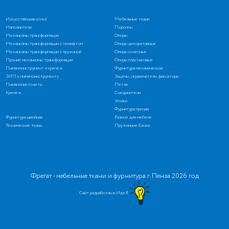
Искусственная кожа
Мебельные ткани
Наполнители
Поролон
Механизмы трансформации
Опоры
Механизмы трансформации с газлифтом
Опоры декоративные
Механизмы трансформации с пружиной
Опоры колесные
Прочие механизмы трансформации
Опоры пластиковые
Пневмоинструмент и крепеж
Фурнитура механическая
ЗИП к пневмоинструменту
Зацепы, ограничители, фиксаторы
Пневмопистолеты
Петли
Крепеж
Соединители
Уголки
Фурнитура прочая
Фурнитура швейная
Разное для мебели
Технические ткани
Пружинные блоки
Фрегат - мебельные ткани и фурнитура г. Пенза 2026 год
Сайт разработан в ИдеЯ