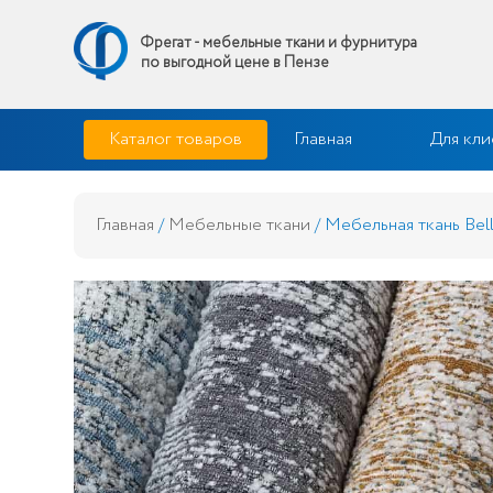
Фрегат - мебельные ткани и фурнитура
по выгодной цене в Пензе
Skip
Фрегат — мебельные ткани и фурнитура купить по выгодной 
Каталог товаров
Главная
Для кли
to
content
Главная
/
Мебельные ткани
/ Мебельная ткань Bel