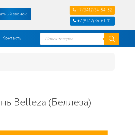
+7 (8412) 34-54-52
атный звонок
+7 (8412) 34-61-31
Поиск
Контакты
товаров
ь Belleza (Беллеза)