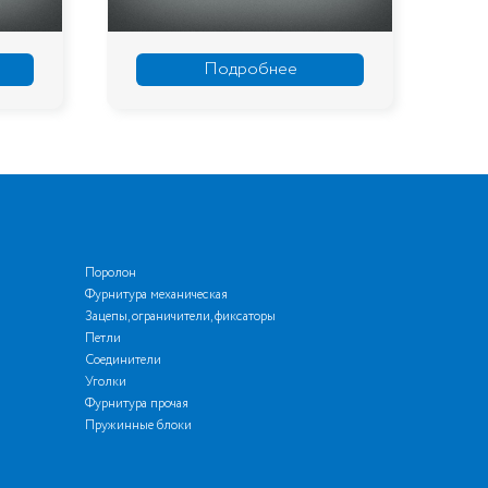
бнее
Подробнее
Поролон
Фурнитура механическая
Зацепы, ограничители, фиксаторы
Петли
Соединители
Уголки
Фурнитура прочая
Пружинные блоки