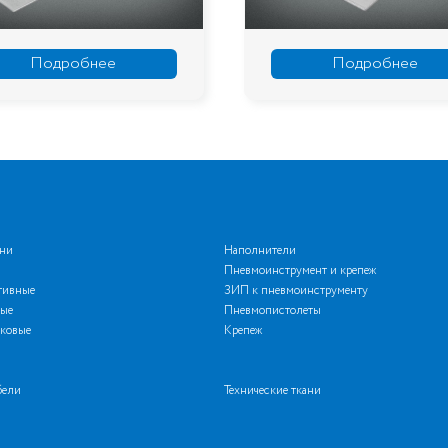
Подробнее
Подро
ани
Наполнители
Пневмоинструмент и крепеж
тивные
ЗИП к пневмоинструменту
ые
Пневмопистолеты
ковые
Крепеж
бели
Технические ткани