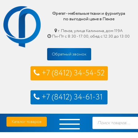
Фрегат - мебельные ткани и фурнитура
по выгодной цене в Пензе
г. Пенза, улица Калинина, дом 119А
Пн-Пт с 8:30 - 17:00, обед с 12:30 до 13:00
Обратный звонок
+7 (8412) 34-54-52
+7 (8412) 34-61-31
Skip
Фрегат — мебельные ткани и фурнитура купить по выгодной цене в Пензе
Поиск
to
Каталог товаров
товаров
content