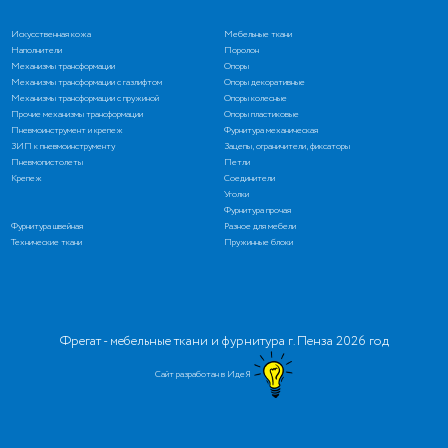
Искусственная кожа
Мебельные ткани
Наполнители
Поролон
Механизмы трансформации
Опоры
Механизмы трансформации с газлифтом
Опоры декоративные
Механизмы трансформации с пружиной
Опоры колесные
Прочие механизмы трансформации
Опоры пластиковые
Пневмоинструмент и крепеж
Фурнитура механическая
ЗИП к пневмоинструменту
Зацепы, ограничители, фиксаторы
Пневмопистолеты
Петли
Крепеж
Соединители
Уголки
Фурнитура прочая
Фурнитура швейная
Разное для мебели
Технические ткани
Пружинные блоки
Фрегат - мебельные ткани и фурнитура г. Пенза 2026 год
Сайт разработан в ИдеЯ