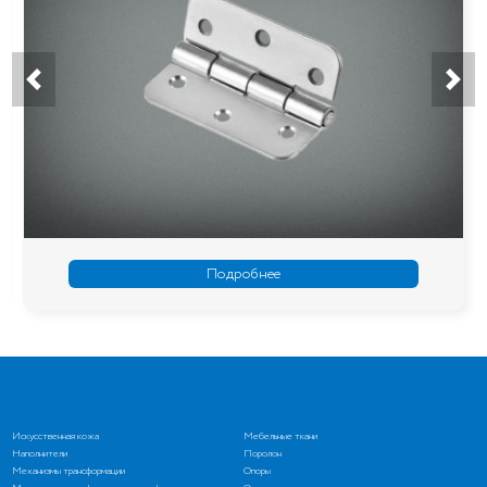
Подробнее
Искусственная кожа
Мебельные ткани
Наполнители
Поролон
Механизмы трансформации
Опоры