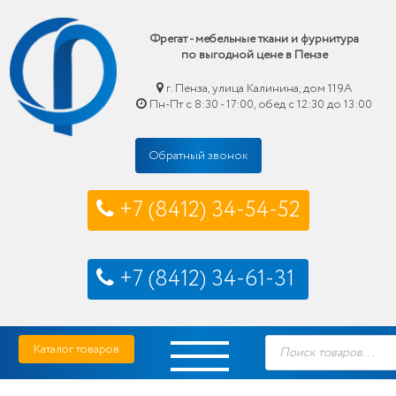
Фрегат - мебельные ткани и фурнитура
по выгодной цене в Пензе
г. Пенза, улица Калинина, дом 119А
Пн-Пт с 8:30 - 17:00, обед с 12:30 до 13:00
Обратный звонок
+7 (8412) 34-54-52
+7 (8412) 34-61-31
Skip
Фрегат — мебельные ткани и фурнитура купить по выгодной цене в Пензе
Поиск
to
Каталог товаров
товаров
content