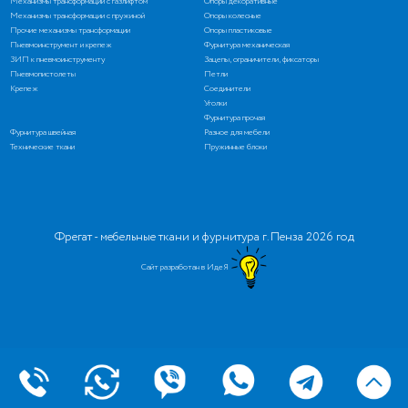
Механизмы трансформации с газлифтом
Опоры декоративные
Механизмы трансформации с пружиной
Опоры колесные
Прочие механизмы трансформации
Опоры пластиковые
Пневмоинструмент и крепеж
Фурнитура механическая
ЗИП к пневмоинструменту
Зацепы, ограничители, фиксаторы
Пневмопистолеты
Петли
Крепеж
Соединители
Уголки
Фурнитура прочая
Фурнитура швейная
Разное для мебели
Технические ткани
Пружинные блоки
Фрегат - мебельные ткани и фурнитура г. Пенза 2026 год
Сайт разработан в ИдеЯ