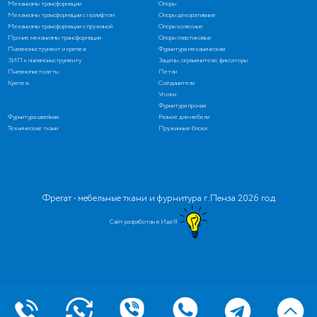
Механизмы трансформации
Опоры
Механизмы трансформации с газлифтом
Опоры декоративные
Механизмы трансформации с пружиной
Опоры колесные
Прочие механизмы трансформации
Опоры пластиковые
Пневмоинструмент и крепеж
Фурнитура механическая
ЗИП к пневмоинструменту
Зацепы, ограничители, фиксаторы
Пневмопистолеты
Петли
Крепеж
Соединители
Уголки
Фурнитура прочая
Фурнитура швейная
Разное для мебели
Технические ткани
Пружинные блоки
Фрегат - мебельные ткани и фурнитура г. Пенза 2026 год
Сайт разработан в ИдеЯ