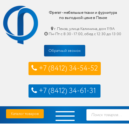
Фрегат - мебельные ткани и фурнитура
по выгодной цене в Пензе
г. Пенза, улица Калинина, дом 119А
Пн-Пт с 8:30 - 17:00, обед с 12:30 до 13:00
Обратный звонок
+7 (8412) 34-54-52
+7 (8412) 34-61-31
Skip
Фрегат — мебельные ткани и фурнитура купить по выгодной цене в Пензе
Поиск
to
Каталог товаров
товаров
content