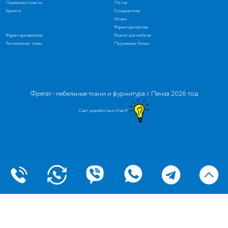
Пневмопистолеты
Петли
Крепеж
Соединители
Уголки
Фурнитура прочая
Фурнитура швейная
Разное для мебели
Технические ткани
Пружинные блоки
Фрегат - мебельные ткани и фурнитура г. Пенза 2026 год
Сайт разработан в ИдеЯ