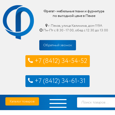
Фрегат - мебельные ткани и фурнитура
по выгодной цене в Пензе
г. Пенза, улица Калинина, дом 119А
Пн-Пт с 8:30 - 17:00, обед с 12:30 до 13:00
Обратный звонок
+7 (8412) 34-54-52
+7 (8412) 34-61-31
Skip
Фрегат — мебельные ткани и фурнитура купить по выгодной цене в Пензе
Поиск
to
Каталог товаров
товаров
content