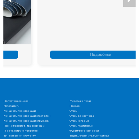
Подробнее
Искусственная кожа
Мебельные ткани
Наполнители
Поролон
Механизмы трансформации
Опоры
Механизмы трансформации с газлифтом
Опоры декоративные
Механизмы трансформации с пружиной
Опоры колесные
Прочие механизмы трансформации
Опоры пластиковые
Пневмоинструмент и крепеж
Фурнитура механическая
ЗИП к пневмоинструменту
Зацепы, ограничители, фиксаторы