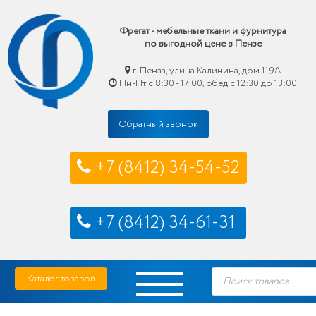
Фрегат - мебельные ткани и фурнитура
по выгодной цене в Пензе
г. Пенза, улица Калинина, дом 119А
Пн-Пт с 8:30 - 17:00, обед с 12:30 до 13:00
Обратный звонок
+7 (8412) 34-54-52
+7 (8412) 34-61-31
Skip
Фрегат — мебельные ткани и фурнитура купить по выгодной цене в Пензе
Поиск
to
Каталог товаров
товаров
content