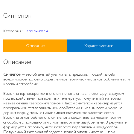
Синтепон
Категория:
Наполнители
Описание
Характеристики
Описание
Синтепон
— это объемный утеплитель, представляющий из себя
волокнистое полотно скрепленное термическим, иглопробивным или
клеевым способами.
Волокна термоскрепленного синтепона сплавляются друг с другом
под воздействием повышенных температур. Полученный материал
называют еще «евросинтепоном». Такой синтепон характеризуется
прекрасными теплозащитными свойствами и малым весом, хорошо
держит форму, меньше накапливает статическое электричество.
Волокна иглопробивного синтепона соединяются механическим
способом с помощью игл с миниатюрными зазубринами. В результате
формируется полотно, нити которого переплетены между собой.
Полученный материал обладает высокой эластичностью — при