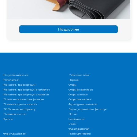
Подробнее
Искусственная кожа
Мебельные ткани
Наполнители
Поролон
Механизмы трансформации
Опоры
Механизмы трансформации с газлифтом
Опоры декоративные
Механизмы трансформации с пружиной
Опоры колесные
Прочие механизмы трансформации
Опоры пластиковые
Пневмоинструмент и крепеж
Фурнитура механическая
ЗИП к пневмоинструменту
Зацепы, ограничители, фиксаторы
Пневмопистолеты
Петли
Крепеж
Соединители
Уголки
Фурнитура прочая
Фурнитура швейная
Разное для мебели