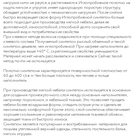
нагрузке нити не рвутся, а растягиваются. Иглопробивное полотно на
ощупь мягкое и упругое, имеет однородную пористую структуру,
обладает устойчивостью к механическим нагрузкам. После смятия
быстро возвращает свою форму. Иглопробивной синтепон больше
всего подходит для производства мягкой мебели, делая ее
долговечной, износостойкой, способной долго сохранять свой
внешний вид и потребительские свойства.
При клеевом методе волокна соединяются при помощи специального
клеевого состава. Получаемый синтепон рыхлый, объемный и такой
синтепон дешевле, чем иглопробивной. При нагреве наполнителя до
температуры выше +40° C, скрепляющие свойства уменьшаются.
Материал может начать расслаиваться и слеживаться. Сейчас такой
метод почти не используется.
Полотно синтепона характеризуется поверхностной плотностью от
60 до 400 г/кв. м. Чем больше плотность, тем теплее и толще
наполнитель.
При производстве мягкой мебели синтепон используется в основном
для создания промежуточного слоя между основным наполнителем,
например поролоном, и мебельной тканью. Это позволяет придать
мебели более воздушные формы, сгладить острые углы и сделать ее
максимально комфортной. Кроме этого, слой синтепона обеспечивает
хорошее скольжение и равномерное натяжение тканевой обивки,
защищает ткань от быстрого износа.
Синтепон является популярным и востребованным материалом для
пошива утепленной верхней одежды, стеганного постельного белья,
мягких игрушек.