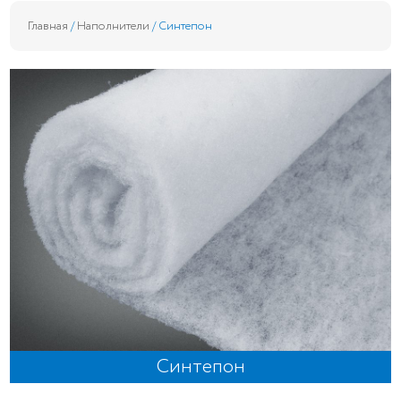
Главная
/
Наполнители
/ Синтепон
Синтепон