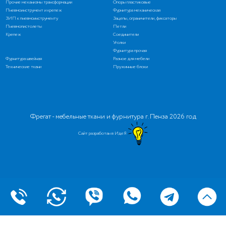
Прочие механизмы трансформации
Опоры пластиковые
Пневмоинструмент и крепеж
Фурнитура механическая
ЗИП к пневмоинструменту
Зацепы, ограничители, фиксаторы
Пневмопистолеты
Петли
Крепеж
Соединители
Уголки
Фурнитура прочая
Фурнитура швейная
Разное для мебели
Технические ткани
Пружинные блоки
Фрегат - мебельные ткани и фурнитура г. Пенза 2026 год
Сайт разработан в ИдеЯ