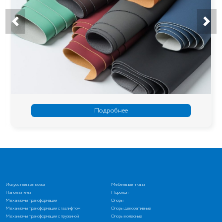
Подробнее
Искусственная кожа
Мебельные ткани
Наполнители
Поролон
Механизмы трансформации
Опоры
Механизмы трансформации с газлифтом
Опоры декоративные
Механизмы трансформации с пружиной
Опоры колесные