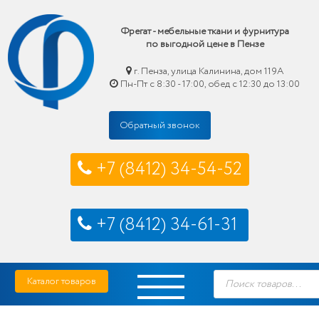
Фрегат - мебельные ткани и фурнитура
по выгодной цене в Пензе
г. Пенза, улица Калинина, дом 119А
Пн-Пт с 8:30 - 17:00, обед с 12:30 до 13:00
Обратный звонок
+7 (8412) 34-54-52
+7 (8412) 34-61-31
Skip
Фрегат — мебельные ткани и фурнитура купить по выгодной цене в Пензе
Поиск
to
Каталог товаров
товаров
content