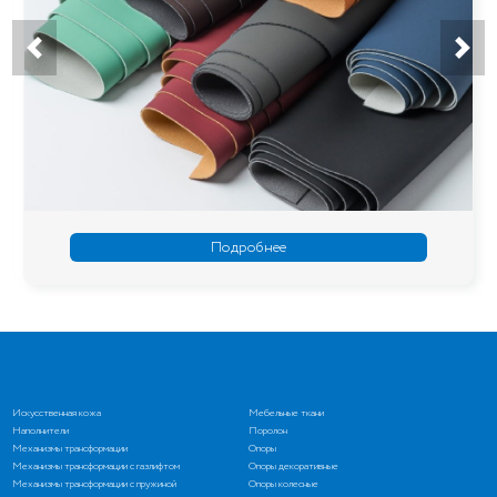
Подробнее
Искусственная кожа
Мебельные ткани
Наполнители
Поролон
Механизмы трансформации
Опоры
Механизмы трансформации с газлифтом
Опоры декоративные
Механизмы трансформации с пружиной
Опоры колесные