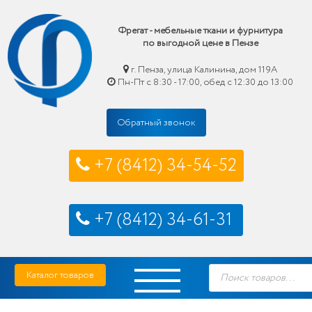
Фрегат - мебельные ткани и фурнитура
по выгодной цене в Пензе
г. Пенза, улица Калинина, дом 119А
Пн-Пт с 8:30 - 17:00, обед с 12:30 до 13:00
Обратный звонок
+7 (8412) 34-54-52
+7 (8412) 34-61-31
Skip
Фрегат — мебельные ткани и фурнитура купить по выгодной цене в Пензе
Поиск
to
Каталог товаров
товаров
content