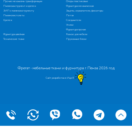
Прочие механизмы трансформации
Опоры пластиковые
Пневмоинструмент и крепеж
Фурнитура механическая
ЗИП к пневмоинструменту
Зацепы, ограничители, фиксаторы
Пневмопистолеты
Петли
Крепеж
Соединители
Уголки
Фурнитура прочая
Фурнитура швейная
Разное для мебели
Технические ткани
Пружинные блоки
Фрегат - мебельные ткани и фурнитура г. Пенза 2026 год
Сайт разработан в ИдеЯ