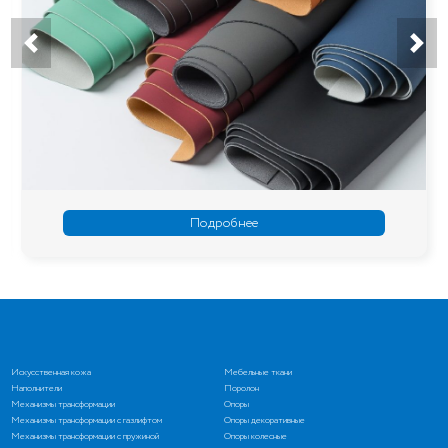
Подробнее
Искусственная кожа
Мебельные ткани
Наполнители
Поролон
Механизмы трансформации
Опоры
Механизмы трансформации с газлифтом
Опоры декоративные
Механизмы трансформации с пружиной
Опоры колесные