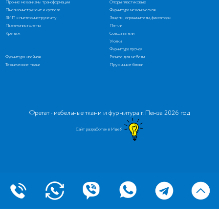
Прочие механизмы трансформации
Опоры пластиковые
Пневмоинструмент и крепеж
Фурнитура механическая
ЗИП к пневмоинструменту
Зацепы, ограничители, фиксаторы
Пневмопистолеты
Петли
Крепеж
Соединители
Уголки
Фурнитура прочая
Фурнитура швейная
Разное для мебели
Технические ткани
Пружинные блоки
Фрегат - мебельные ткани и фурнитура г. Пенза 2026 год
Сайт разработан в ИдеЯ