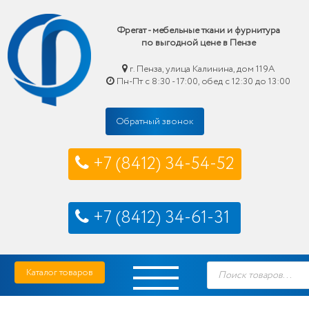
Фрегат - мебельные ткани и фурнитура
по выгодной цене в Пензе
г. Пенза, улица Калинина, дом 119А
Пн-Пт с 8:30 - 17:00, обед с 12:30 до 13:00
Обратный звонок
+7 (8412) 34-54-52
+7 (8412) 34-61-31
Skip
Фрегат — мебельные ткани и фурнитура купить по выгодной цене в Пензе
Поиск
to
Каталог товаров
товаров
content