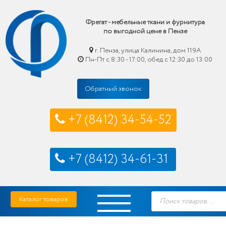
Фрегат - мебельные ткани и фурнитура
по выгодной цене в Пензе
г. Пенза, улица Калинина, дом 119А
Пн-Пт с 8:30 - 17:00, обед с 12:30 до 13:00
Обратный звонок
+7 (8412) 34-54-52
+7 (8412) 34-61-31
Skip
Фрегат — мебельные ткани и фурнитура купить по выгодной цене в Пензе
Поиск
to
Каталог товаров
товаров
content