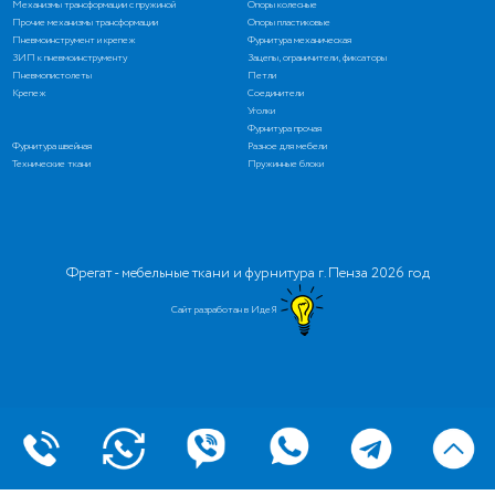
Механизмы трансформации с пружиной
Опоры колесные
Прочие механизмы трансформации
Опоры пластиковые
Пневмоинструмент и крепеж
Фурнитура механическая
ЗИП к пневмоинструменту
Зацепы, ограничители, фиксаторы
Пневмопистолеты
Петли
Крепеж
Соединители
Уголки
Фурнитура прочая
Фурнитура швейная
Разное для мебели
Технические ткани
Пружинные блоки
Фрегат - мебельные ткани и фурнитура г. Пенза 2026 год
Сайт разработан в ИдеЯ