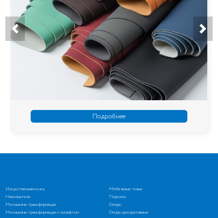
Подробнее
Искусственная кожа
Мебельные ткани
Наполнители
Поролон
Механизмы трансформации
Опоры
Механизмы трансформации с газлифтом
Опоры декоративные