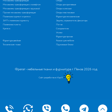
Механизмы трансформации
Опоры
Механизмы трансформации с газлифтом
Опоры декоративные
Механизмы трансформации с пружиной
Опоры колесные
Прочие механизмы трансформации
Опоры пластиковые
Пневмоинструмент и крепеж
Фурнитура механическая
ЗИП к пневмоинструменту
Зацепы, ограничители, фиксаторы
Пневмопистолеты
Петли
Крепеж
Соединители
Уголки
Фурнитура прочая
Фурнитура швейная
Разное для мебели
Технические ткани
Пружинные блоки
Фрегат - мебельные ткани и фурнитура г. Пенза 2026 год
Сайт разработан в ИдеЯ