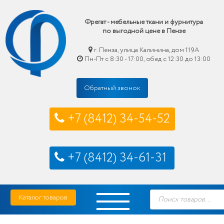
Фрегат - мебельные ткани и фурнитура
по выгодной цене в Пензе
г. Пенза, улица Калинина, дом 119А
Пн-Пт с 8:30 - 17:00, обед с 12:30 до 13:00
Обратный звонок
+7 (8412) 34-54-52
+7 (8412) 34-61-31
Skip
Фрегат — мебельные ткани и фурнитура купить по выгодной цене в Пензе
Поиск
to
Каталог товаров
товаров
content