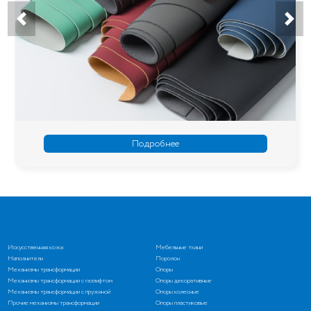
Подробнее
Искусственная кожа
Мебельные ткани
Наполнители
Поролон
Механизмы трансформации
Опоры
Механизмы трансформации с газлифтом
Опоры декоративные
Механизмы трансформации с пружиной
Опоры колесные
Прочие механизмы трансформации
Опоры пластиковые