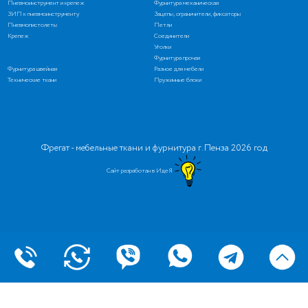
Пневмоинструмент и крепеж
Фурнитура механическая
ЗИП к пневмоинструменту
Зацепы, ограничители, фиксаторы
Пневмопистолеты
Петли
Крепеж
Соединители
Уголки
Фурнитура прочая
Фурнитура швейная
Разное для мебели
Технические ткани
Пружинные блоки
Фрегат - мебельные ткани и фурнитура г. Пенза 2026 год
Сайт разработан в ИдеЯ