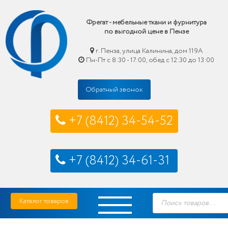
Фрегат - мебельные ткани и фурнитура
по выгодной цене в Пензе
г. Пенза, улица Калинина, дом 119А
Пн-Пт с 8:30 - 17:00, обед с 12:30 до 13:00
Обратный звонок
+7 (8412) 34-54-52
+7 (8412) 34-61-31
Skip
Фрегат — мебельные ткани и фурнитура купить по выгодной цене в Пензе
Поиск
to
Каталог товаров
товаров
content