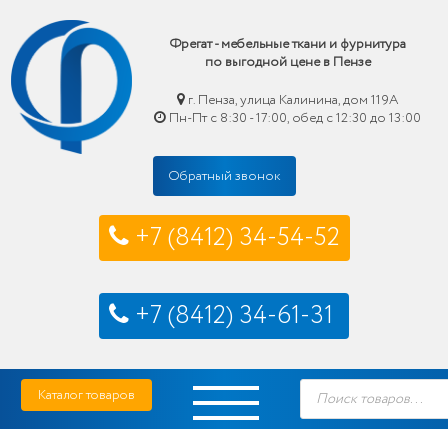
Фрегат - мебельные ткани и фурнитура
по выгодной цене в Пензе
г. Пенза, улица Калинина, дом 119А
Пн-Пт с 8:30 - 17:00, обед с 12:30 до 13:00
Обратный звонок
+7 (8412) 34-54-52
+7 (8412) 34-61-31
Skip
Фрегат — мебельные ткани и фурнитура купить по выгодной цене в Пензе
Поиск
to
Каталог товаров
товаров
content