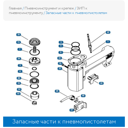
Главная
/
Пневмоинструмент и крепеж
/
ЗИП к
пневмоинструменту
/ Запасные части к пневмопистолетам
Запасные части к пневмопистолетам