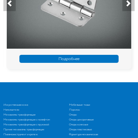
Подробнее
Искусственная кожа
Мебельные ткани
Наполнители
Поролон
Механизмы трансформации
Опоры
Механизмы трансформации с газлифтом
Опоры декоративные
Механизмы трансформации с пружиной
Опоры колесные
Прочие механизмы трансформации
Опоры пластиковые
Пневмоинструмент и крепеж
Фурнитура механическая