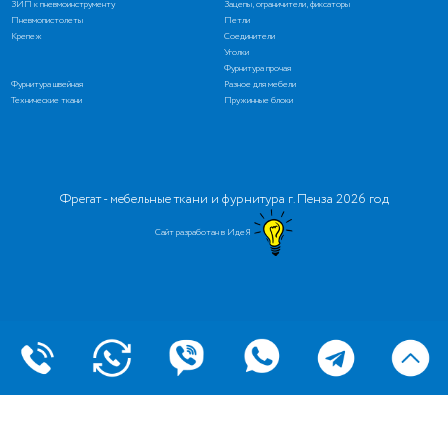
ЗИП к пневмоинструменту
Зацепы, ограничители, фиксаторы
Пневмопистолеты
Петли
Крепеж
Соединители
Уголки
Фурнитура прочая
Фурнитура швейная
Разное для мебели
Технические ткани
Пружинные блоки
Фрегат - мебельные ткани и фурнитура г. Пенза 2026 год
Сайт разработан в ИдеЯ