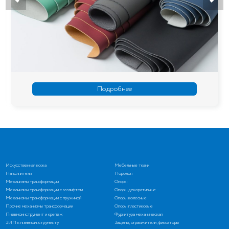
Подробнее
Искусственная кожа
Мебельные ткани
Наполнители
Поролон
Механизмы трансформации
Опоры
Механизмы трансформации с газлифтом
Опоры декоративные
Механизмы трансформации с пружиной
Опоры колесные
Прочие механизмы трансформации
Опоры пластиковые
Пневмоинструмент и крепеж
Фурнитура механическая
ЗИП к пневмоинструменту
Зацепы, ограничители, фиксаторы