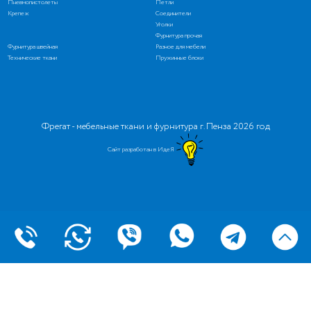
Пневмопистолеты
Петли
Крепеж
Соединители
Уголки
Фурнитура прочая
Фурнитура швейная
Разное для мебели
Технические ткани
Пружинные блоки
Фрегат - мебельные ткани и фурнитура г. Пенза 2026 год
Сайт разработан в ИдеЯ