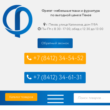
Фрегат - мебельные ткани и фурнитура
по выгодной цене в Пензе
г. Пенза, улица Калинина, дом 119А
Пн-Пт с 8:30 - 17:00, обед с 12:30 до 13:00
Обратный звонок
+7 (8412) 34-54-52
+7 (8412) 34-61-31
Skip
Фрегат — мебельные ткани и фурнитура купить по выгодной цене в Пензе
Поиск
to
Каталог товаров
товаров
content