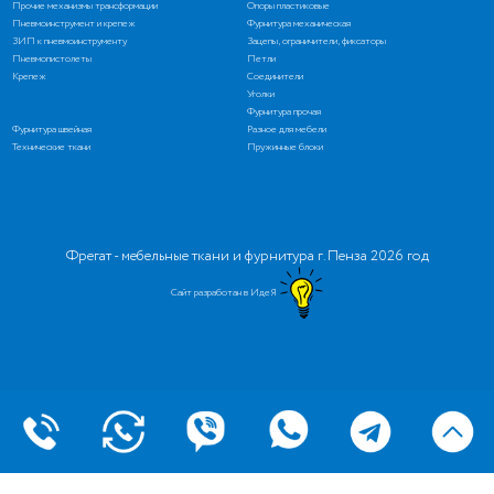
Прочие механизмы трансформации
Опоры пластиковые
Пневмоинструмент и крепеж
Фурнитура механическая
ЗИП к пневмоинструменту
Зацепы, ограничители, фиксаторы
Пневмопистолеты
Петли
Крепеж
Соединители
Уголки
Фурнитура прочая
Фурнитура швейная
Разное для мебели
Технические ткани
Пружинные блоки
Фрегат - мебельные ткани и фурнитура г. Пенза 2026 год
Сайт разработан в ИдеЯ