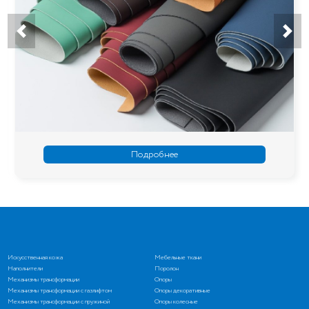
Подробнее
Искусственная кожа
Мебельные ткани
Наполнители
Поролон
Механизмы трансформации
Опоры
Механизмы трансформации с газлифтом
Опоры декоративные
Механизмы трансформации с пружиной
Опоры колесные