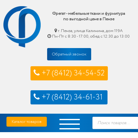
Фрегат - мебельные ткани и фурнитура
по выгодной цене в Пензе
г. Пенза, улица Калинина, дом 119А
Пн-Пт с 8:30 - 17:00, обед с 12:30 до 13:00
Обратный звонок
+7 (8412) 34-54-52
+7 (8412) 34-61-31
Skip
Фрегат — мебельные ткани и фурнитура купить по выгодной цене в Пензе
Поиск
to
Каталог товаров
товаров
content