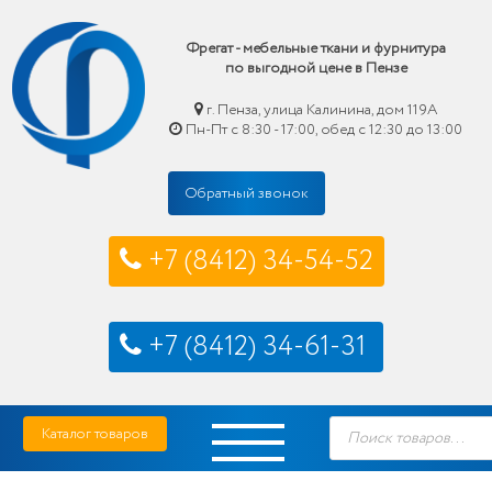
Фрегат - мебельные ткани и фурнитура
по выгодной цене в Пензе
г. Пенза, улица Калинина, дом 119А
Пн-Пт с 8:30 - 17:00, обед с 12:30 до 13:00
Обратный звонок
+7 (8412) 34-54-52
+7 (8412) 34-61-31
Skip
Фрегат — мебельные ткани и фурнитура купить по выгодной цене в Пензе
Поиск
to
Каталог товаров
товаров
content