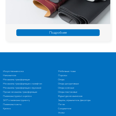
Подробнее
Искусственная кожа
Мебельные ткани
Наполнители
Поролон
Механизмы трансформации
Опоры
Механизмы трансформации с газлифтом
Опоры декоративные
Механизмы трансформации с пружиной
Опоры колесные
Прочие механизмы трансформации
Опоры пластиковые
Пневмоинструмент и крепеж
Фурнитура механическая
ЗИП к пневмоинструменту
Зацепы, ограничители, фиксаторы
Пневмопистолеты
Петли
Крепеж
Соединители
Уголки