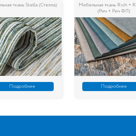
ьная ткань Rich + Rich FL
Мебельная ткань Palma (П
(Рич + Рич ФЛ)
Подробнее
Подробнее