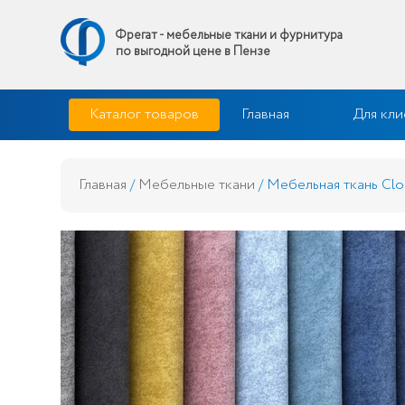
Фрегат - мебельные ткани и фурнитура
по выгодной цене в Пензе
Skip
Фрегат — мебельные ткани и фурнитура купить по выгодной 
Каталог товаров
Главная
Для кли
to
content
Главная
/
Мебельные ткани
/ Мебельная ткань Clo