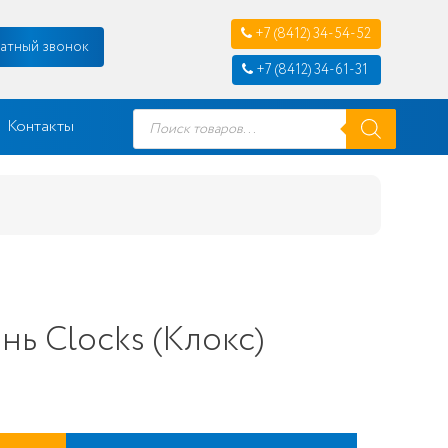
+7 (8412) 34-54-52
атный звонок
+7 (8412) 34-61-31
Поиск
Контакты
товаров
нь Clocks (Клокс)