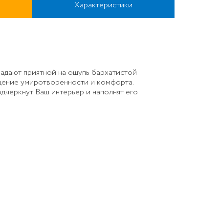
Характеристики
ладают приятной на ощупь бархатистой
щение умиротворенности и комфорта.
дчеркнут Ваш интерьер и наполнят его
LOCKS 001