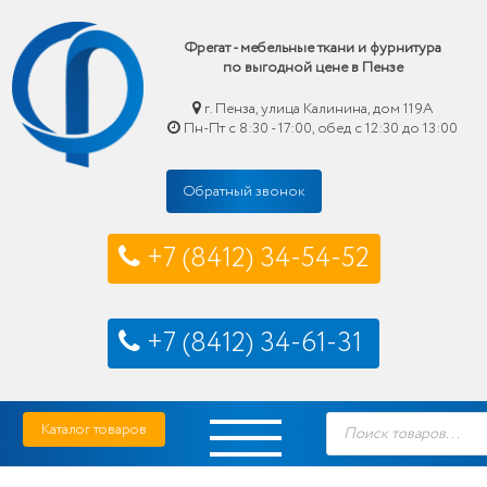
Фрегат - мебельные ткани и фурнитура
по выгодной цене в Пензе
г. Пенза, улица Калинина, дом 119А
Пн-Пт с 8:30 - 17:00, обед с 12:30 до 13:00
Обратный звонок
+7 (8412) 34-54-52
+7 (8412) 34-61-31
Skip
Фрегат — мебельные ткани и фурнитура купить по выгодной цене в Пензе
Поиск
to
Каталог товаров
товаров
content