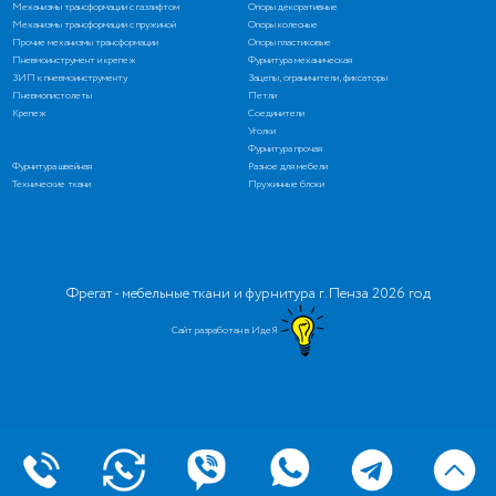
Механизмы трансформации с газлифтом
Опоры декоративные
Механизмы трансформации с пружиной
Опоры колесные
Прочие механизмы трансформации
Опоры пластиковые
Пневмоинструмент и крепеж
Фурнитура механическая
ЗИП к пневмоинструменту
Зацепы, ограничители, фиксаторы
Пневмопистолеты
Петли
Крепеж
Соединители
Уголки
Фурнитура прочая
Фурнитура швейная
Разное для мебели
Технические ткани
Пружинные блоки
Фрегат - мебельные ткани и фурнитура г. Пенза 2026 год
Сайт разработан в ИдеЯ