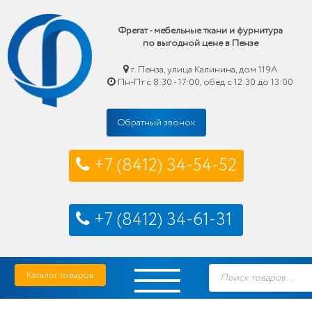
Фрегат - мебельные ткани и фурнитура
по выгодной цене в Пензе
г. Пенза, улица Калинина, дом 119А
Пн-Пт с 8:30 - 17:00, обед с 12:30 до 13:00
Обратный звонок
+7 (8412) 34-54-52
+7 (8412) 34-61-31
Skip
Фрегат — мебельные ткани и фурнитура купить по выгодной цене в Пензе
Поиск
to
Каталог товаров
товаров
content