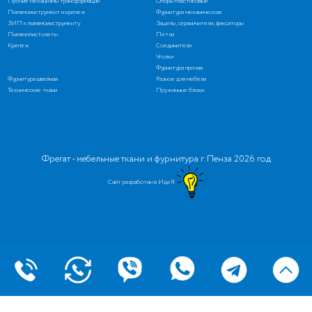
Прочие механизмы трансформации
Опоры пластиковые
Пневмоинструмент и крепеж
Фурнитура механическая
ЗИП к пневмоинструменту
Зацепы, ограничители, фиксаторы
Пневмопистолеты
Петли
Крепеж
Соединители
Уголки
Фурнитура прочая
Фурнитура швейная
Разное для мебели
Технические ткани
Пружинные блоки
Фрегат - мебельные ткани и фурнитура г. Пенза 2026 год
Сайт разработан в ИдеЯ