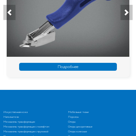
Подробнее
Искусственная кожа
Мебельные ткани
Наполнители
Поролон
Механизмы трансформации
Опоры
Механизмы трансформации с газлифтом
Опоры декоративные
Механизмы трансформации с пружиной
Опоры колесные