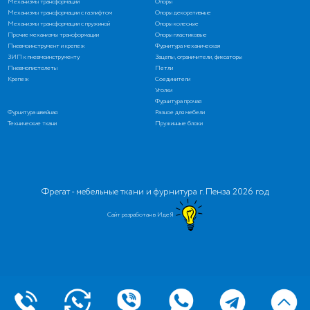
Механизмы трансформации
Опоры
Механизмы трансформации с газлифтом
Опоры декоративные
Механизмы трансформации с пружиной
Опоры колесные
Прочие механизмы трансформации
Опоры пластиковые
Пневмоинструмент и крепеж
Фурнитура механическая
ЗИП к пневмоинструменту
Зацепы, ограничители, фиксаторы
Пневмопистолеты
Петли
Крепеж
Соединители
Уголки
Фурнитура прочая
Фурнитура швейная
Разное для мебели
Технические ткани
Пружинные блоки
Фрегат - мебельные ткани и фурнитура г. Пенза 2026 год
Сайт разработан в ИдеЯ