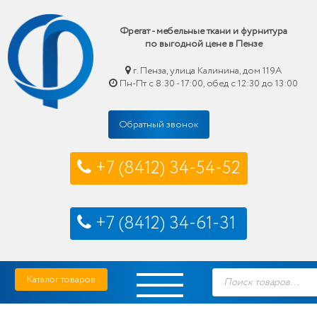
Фрегат - мебельные ткани и фурнитура
по выгодной цене в Пензе
г. Пенза, улица Калинина, дом 119А
Пн-Пт с 8:30 - 17:00, обед с 12:30 до 13:00
Обратный звонок
+7 (8412) 34-54-52
+7 (8412) 34-61-31
Skip
Фрегат — мебельные ткани и фурнитура купить по выгодной цене в Пензе
Поиск
to
Каталог товаров
товаров
content