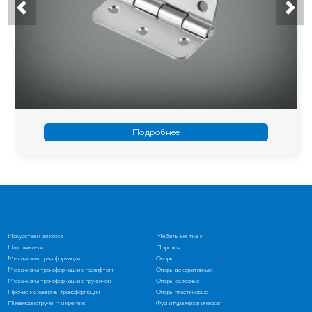
Подробнее
Искусственная кожа
Мебельные ткани
Наполнители
Поролон
Механизмы трансформации
Опоры
Механизмы трансформации с газлифтом
Опоры декоративные
Механизмы трансформации с пружиной
Опоры колесные
Прочие механизмы трансформации
Опоры пластиковые
Пневмоинструмент и крепеж
Фурнитура механическая