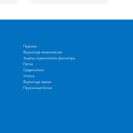
Поролон
Фурнитура механическая
Зацепы, ограничители, фиксаторы
Петли
Соединители
Уголки
Фурнитура прочая
Пружинные блоки