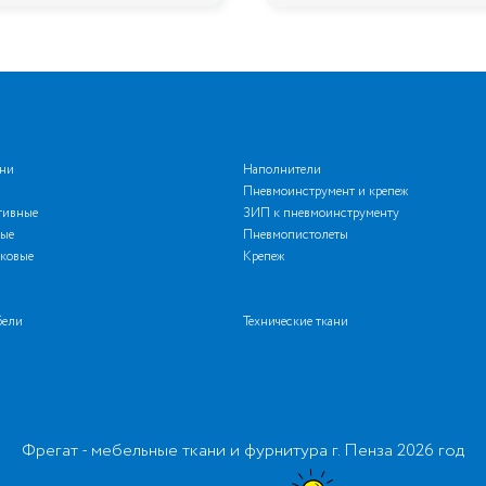
ани
Наполнители
Пневмоинструмент и крепеж
тивные
ЗИП к пневмоинструменту
ые
Пневмопистолеты
ковые
Крепеж
бели
Технические ткани
Фрегат - мебельные ткани и фурнитура г. Пенза 2026 год