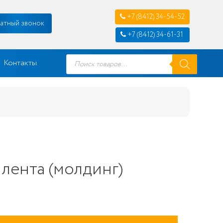
+7 (8412) 34-54-52
атный звонок
+7 (8412) 34-61-31
Поиск
Контакты
товаров
лента (молдинг)