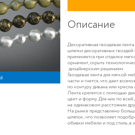
Описание
Декоративная гвоздевая лента
шляпки декоративных гвоздей
применяется при отделке мягк
орнамент, скрыть технологиче
дизайнерским решением.
Гвоздевая лента для мягкой ме
а
Декорат
части и гнется, что дает воз
по контуру дивана или кресла
Лента крепится с помощью де
цвет и форму. Для них по все
на одинаковом расстоянии друг
На рынке представлено больш
шляпок, что позволяет подобр
обивки мебели и под стиль, в 