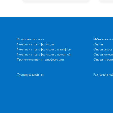
Искусственная кожа
Мебельные тк
Механизмы трансформации
Опоры
Механизмы трансформации с газлифтом
Опоры декора
Механизмы трансформации с пружиной
Опоры колесн
Прочие механизмы трансформации
Опоры пласти
Фурнитура швейная
Разное для ме