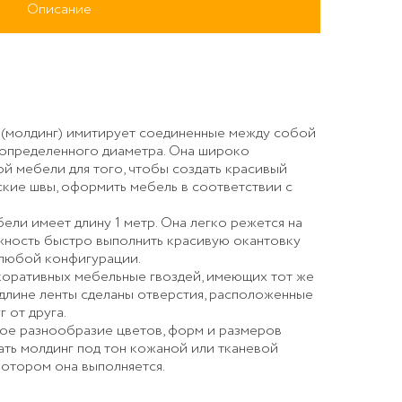
Описание
 (молдинг) имитирует соединенные между собой
 определенного диаметра. Она широко
ой мебели для того, чтобы создать красивый
ские швы, оформить мебель в соответствии с
бели имеет длину 1 метр. Она легко режется на
ивная лента (пр)
можность быстро выполнить красивую окантовку
 любой конфигурации.
коративных мебельные гвоздей, имеющих тот же
й длине ленты сделаны отверстия, расположенные
 от друга.
ое разнообразие цветов, форм и размеров
ать молдинг под тон кожаной или тканевой
котором она выполняется.