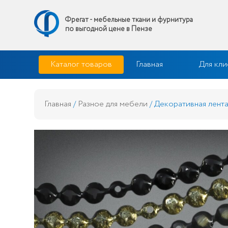
Фрегат - мебельные ткани и фурнитура
по выгодной цене в Пензе
Skip
Фрегат — мебельные ткани и фурнитура купить по выгодной 
Каталог товаров
Главная
Для кли
to
content
Главная
/
Разное для мебели
/ Декоративная лента