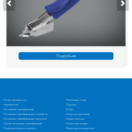
Подробнее
Искусственная кожа
Мебельные ткани
Наполнители
Поролон
Механизмы трансформации
Опоры
Механизмы трансформации с газлифтом
Опоры декоративные
Механизмы трансформации с пружиной
Опоры колесные
Прочие механизмы трансформации
Опоры пластиковые
Пневмоинструмент и крепеж
Фурнитура механическая