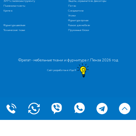
ЗИП к пневмоинструменту
Зацепы, ограничители, фиксаторы
Пневмопистолеты
Петли
Крепеж
Соединители
Уголки
Фурнитура прочая
Фурнитура швейная
Разное для мебели
Технические ткани
Пружинные блоки
Фрегат - мебельные ткани и фурнитура г. Пенза 2026 год
Сайт разработан в ИдеЯ