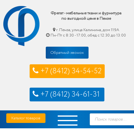
Фрегат - мебельные ткани и фурнитура
по выгодной цене в Пензе
г. Пенза, улица Калинина, дом 119А
Пн-Пт с 8:30 - 17:00, обед с 12:30 до 13:00
Обратный звонок
+7 (8412) 34-54-52
+7 (8412) 34-61-31
Skip
Фрегат — мебельные ткани и фурнитура купить по выгодной цене в Пензе
Поиск
to
Каталог товаров
товаров
content